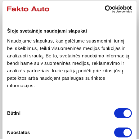
Šioje svetainėje naudojami slapukai
Naudojame slapukus, kad galėtume suasmeninti turinį
bei skelbimus, teikti visuomeninės medijos funkcijas ir
analizuoti srautą. Be to, svetainės naudojimo informaciją
bendriname su visuomeninės medijos, reklamavimo ir
analizės partneriais, kurie gali ją pridėti prie kitos jūsų
pateiktos arba naudojant paslaugas surinktos
2026-03-04
informacijos.
Nissan X-Trail: 25 metai ir daugiau nei 8 milijonai
parduotų vienetų
Sutikimo
Keturios X-Trail kartos ir daugiau nei 8 milijonai
Būtini
parduotų vienetų nuo 2001 metų...
pasirinkimas
Plačiau
Nuostatos