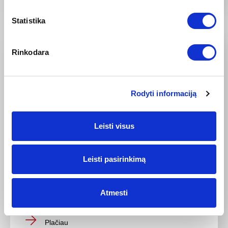
Statistika
Rinkodara
Rodyti informaciją
Leisti visus
2025-04-28
„Hyundai INSTER“ išrinktas 2025 metų pasaulio
Leisti pasirinkimą
elektromobiliu
Ketvirtus metus iš eilės „Hyundai Motor“ švenčia
pergalę metų automobilio rinkimuose: INSTER
Atmesti
išrinktas...
Plačiau