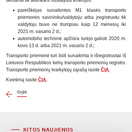
skiriama tik atitinkant nustatytus kriterijus:
pareiškėjas sunaikintos M1 klasės transporto
priemonės savininku/valdytoju arba įregistruotu tik
valdytoju buvo ne trumpiau kaip 12 mėnesių iki
2021 m. vasario 2 d.;
automobilio techninė apžiūra turėjo galioti 2020 m.
kovo 13 d. arba 2021 m. vasario 2 d.;
Transporto priemonė turi būti sunaikinta ir išregistruotai iš
Lietuvos Respublikos kelių transporto priemonių registro.
Transporto priemonių tvarkytojų sąrašą rasite
ČIA
.
Kvietimą rasite
ČIA
.
Grįžti
KITOS NAUJIENOS