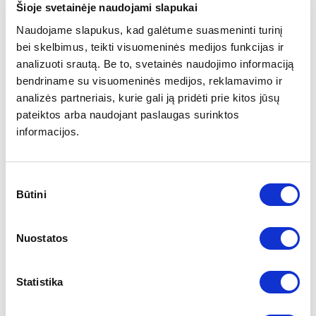
Šioje svetainėje naudojami slapukai
komforto ir išskirtinumo.
Naudojame slapukus, kad galėtume suasmeninti turinį
Augantis susidomėjimas naujais „Fakto
bei skelbimus, teikti visuomeninės medijos funkcijas ir
Auto“ automobiliais rodo, kad Lietuvos automobilių
analizuoti srautą. Be to, svetainės naudojimo informaciją
savininkai vis labiau pasitiki mūsų prekės ženklu.
bendriname su visuomeninės medijos, reklamavimo ir
Komerciniai automobiliai yra ypač sėkmingi bei pamėgti
analizės partneriais, kurie gali ją pridėti prie kitos jūsų
ne tik tų, kurie ieško patogios erdvios transporto
pateiktos arba naudojant paslaugas surinktos
priemonės.
informacijos.
Sutikimo
Būtini
pasirinkimas
Nuostatos
Statistika