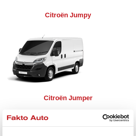
Citroën Jumpy
Citroën Jumper
Komercinės paskirties transportas leidžia iki galo
suprasti ir įgyvendinti tai, ko reikia moderniam
žmogui, norinčiam maksimalaus automobilio našumo,