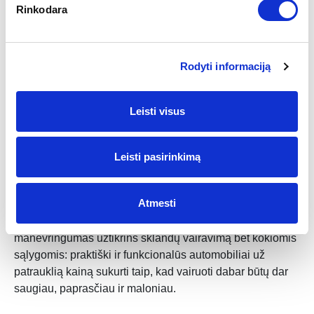
Rinkodara
Komercinis transportas pasitarnauja kaip gera priemonė
Rodyti informaciją
sėkmingai vykdant savo verslą, o aplinka yra tokia,
kurioje gera dirbti. Tai įrodo faktas, kad daug įmonių
Lietuvoje renkasi būtent „Citroën“ komercinius
Leisti visus
automobilius savo verslui kurti ir gyvendinti – tai išties
puikus pasirinkimas, nes jie yra ypač praktiški, talpūs,
Leisti pasirinkimą
efektyvūs ir prieinami.
Tiek į miesto gatves, tiek į užmiestį su bet
Atmesti
kokiu automobilio modeliu išvažiuosite drąsiai, nes
moderniausi įrenginiai ir komercinių automobilių
manevringumas užtikrins sklandų vairavimą bet kokiomis
sąlygomis: praktiški ir funkcionalūs automobiliai už
patrauklią kainą sukurti taip, kad vairuoti dabar būtų dar
saugiau, paprasčiau ir maloniau.