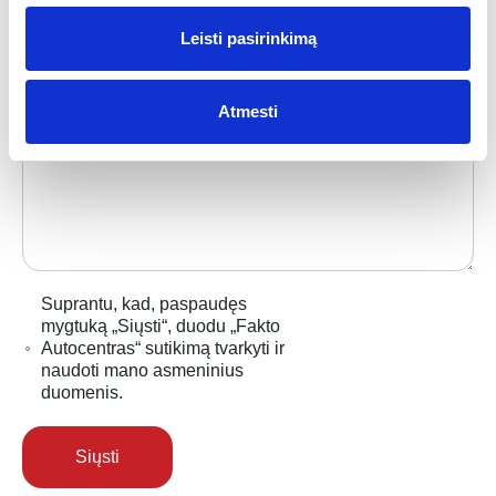
Telefonas
*
Leisti pasirinkimą
Atmesti
Komentaras
*
Suprantu, kad, paspaudęs
mygtuką „Siųsti“, duodu „Fakto
Autocentras“ sutikimą tvarkyti ir
naudoti mano asmeninius
duomenis.
Siųsti