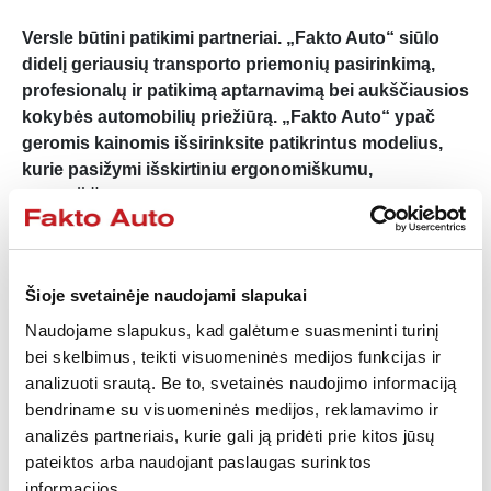
Versle būtini patikimi partneriai. „Fakto Auto“ siūlo
didelį geriausių transporto priemonių pasirinkimą,
profesionalų ir patikimą aptarnavimą bei aukščiausios
kokybės automobilių priežiūrą. „Fakto Auto“ ypač
geromis kainomis išsirinksite patikrintus modelius,
kurie pasižymi išskirtiniu ergonomiškumu,
ilgaamžiškumu, patikimumu, komfortu ir dizainu.
Žinome, kad kiekvienas verslo klientas turi skirtingus
poreikius, todėl „Fakto Auto“ kiekvieną aptarnaujame
įsigilindami į lūkesčius ir konkrečius pageidavimus. Mūsų
Šioje svetainėje naudojami slapukai
specialistai, atsižvelgdami į Jūsų poreikius, iš plataus
Naudojame slapukus, kad galėtume suasmeninti turinį
asortimento pasiūlys išsirinkti Jūsų verslui tinkamiausią
bei skelbimus, teikti visuomeninės medijos funkcijas ir
automobilį – nuo taupios, manevringos, nedidelės
analizuoti srautą. Be to, svetainės naudojimo informaciją
transporto priemonės daugiau važinėjantiems miestuose
bendriname su visuomeninės medijos, reklamavimo ir
iki galingo, pažangaus, talpaus visureigio ar krosroverio
analizės partneriais, kurie gali ją pridėti prie kitos jūsų
kelionėms su daugiau žmonių ar krovinių.
pateiktos arba naudojant paslaugas surinktos
informacijos.