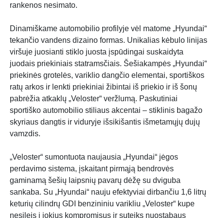
rankenos nesimato.
Dinamiškame automobilio profilyje vėl matome „Hyundai“
tekančio vandens dizaino formas. Unikalias kėbulo linijas
viršuje juosianti stiklo juosta įspūdingai suskaidyta
juodais priekiniais statramsčiais. Šešiakampės „Hyundai“
priekinės grotelės, variklio dangčio elementai, sportiškos
ratų arkos ir lenkti priekiniai žibintai iš priekio ir iš šonų
pabrėžia atkaklų „Veloster“ veržlumą. Paskutiniai
sportiško automobilio stiliaus akcentai – stiklinis bagažo
skyriaus dangtis ir viduryje išsikišantis išmetamųjų dujų
vamzdis.
„Veloster“ sumontuota naujausia „Hyundai“ jėgos
perdavimo sistema, įskaitant pirmąją bendrovės
gaminamą šešių laipsnių pavarų dėžę su dviguba
sankaba. Su „Hyundai“ nauju efektyviai dirbančiu 1,6 litrų
keturių cilindrų GDI benzininiu varikliu „Veloster“ kupe
nesileis į jokius kompromisus ir suteiks nuostabaus