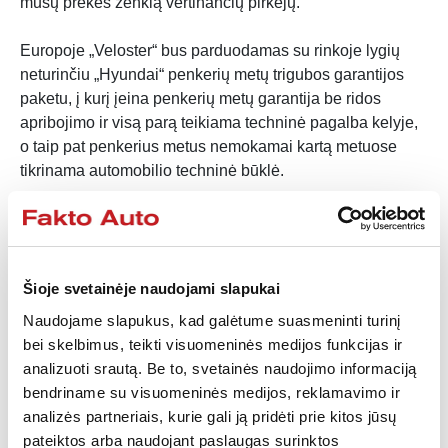
mūsų prekės ženklą vertinančių pirkėjų.“
Europoje „Veloster“ bus parduodamas su rinkoje lygių
neturinčiu „Hyundai“ penkerių metų trigubos garantijos
paketu, į kurį įeina penkerių metų garantija be ridos
apribojimo ir visą parą teikiama techninė pagalba kelyje,
o taip pat penkerius metus nemokamai kartą metuose
tikrinama automobilio techninė būklė.
Daugiau informacijos apie „Veloster“, Europai skirto
modelio jėgos perdavimo sistemą ir techninius duomenis
bus skelbiama artėjant Ženevos automobilių parodai
Šioje svetainėje naudojami slapukai
2011 m. kovą.
Naudojame slapukus, kad galėtume suasmeninti turinį
bei skelbimus, teikti visuomeninės medijos funkcijas ir
analizuoti srautą. Be to, svetainės naudojimo informaciją
bendriname su visuomeninės medijos, reklamavimo ir
analizės partneriais, kurie gali ją pridėti prie kitos jūsų
pateiktos arba naudojant paslaugas surinktos