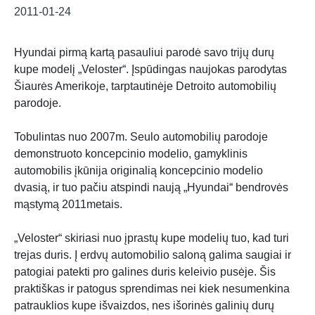
2011-01-24
Hyundai pirmą kartą pasauliui parodė savo trijų durų
kupe modelį „Veloster“. Įspūdingas naujokas parodytas
Šiaurės Amerikoje, tarptautinėje Detroito automobilių
parodoje.
Tobulintas nuo 2007m. Seulo automobilių parodoje
demonstruoto koncepcinio modelio, gamyklinis
automobilis įkūnija originalią koncepcinio modelio
dvasią, ir tuo pačiu atspindi naują „Hyundai“ bendrovės
mąstymą 2011metais.
„Veloster“ skiriasi nuo įprastų kupe modelių tuo, kad turi
trejas duris. Į erdvų automobilio saloną galima saugiai ir
patogiai patekti pro galines duris keleivio pusėje. Šis
praktiškas ir patogus sprendimas nei kiek nesumenkina
patrauklios kupe išvaizdos, nes išorinės galinių durų