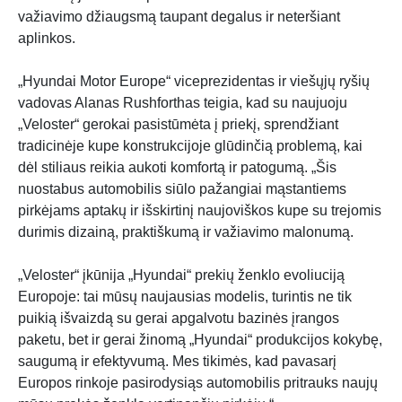
važiavimo džiaugsmą taupant degalus ir neteršiant
aplinkos.
„Hyundai Motor Europe“ viceprezidentas ir viešųjų ryšių
vadovas Alanas Rushforthas teigia, kad su naujuoju
„Veloster“ gerokai pasistūmėta į priekį, sprendžiant
tradicinėje kupe konstrukcijoje glūdinčią problemą, kai
dėl stiliaus reikia aukoti komfortą ir patogumą. „Šis
nuostabus automobilis siūlo pažangiai mąstantiems
pirkėjams aptakų ir išskirtinį naujoviškos kupe su trejomis
durimis dizainą, praktiškumą ir važiavimo malonumą.
„Veloster“ įkūnija „Hyundai“ prekių ženklo evoliuciją
Europoje: tai mūsų naujausias modelis, turintis ne tik
puikią išvaizdą su gerai apgalvotu bazinės įrangos
paketu, bet ir gerai žinomą „Hyundai“ produkcijos kokybę,
saugumą ir efektyvumą. Mes tikimės, kad pavasarį
Europos rinkoje pasirodysiąs automobilis pritrauks naujų