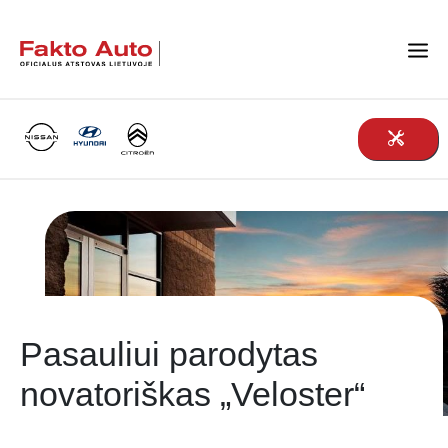
Main Navigation
Pasauliui parodytas
novatoriškas „Veloster“