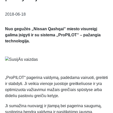
2018-06-18
Nuo gegužės „Nissan Qashqai“ miesto visureigį
galima įsigyti ir su sistema „ProPILOT“ – pažangia
technologija.
„ProPILOT“ pagerina valdymą, padėdama vairuoti, greitėti
ir stabdyti. Ji veikia vienoje juostoje greitkeliuose ir yra
optimizuota važiavimui mažais greičiais spūstyse arba
dideliu pastoviu greičiu kelyje.
Ji sumažina nuovargį ir įtampą bei pagerina saugumą,
sustiprina bendrą valdymą ir pasitikėjimo jausmą,