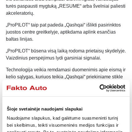
turės paspausti mygtuką „RESUME“ arba švelniai paliesti
akceleratorių.
„ProPILOT“ taip pat padeda „Qashqai“ išlikti pasirinktos
juostos centre greitkelyje, aptikdama aplink esančias
baltas linijas.
„ProPILOT“ būsena visą laiką rodoma prietaisų skydelyje.
Vaizdinius perspėjimus lydi garsiniai signalai.
Technologija veikia remdamasi duomenimis apie eismą ir
kelio sąlygas, kuriuos teikia „Qashqai“ priekiniame stikle
sumontuota kamera ir radaras, esantis priekinėse
grotelėse už „Nissan“ ženklelio.
Ryan tęsė: „ProPILOT“ yra pavyzdinė „Nissan“
Šioje svetainėje naudojami slapukai
pažangaus mobilumo programos technologija. Ji aiškiai
parodo mūsų įsipareigojimą vairuotojams kurti daugiau
Naudojame slapukus, kad galėtume suasmeninti turinį
pasitikėjimo teikiančią, labiau jaudinančią ir labiau
bei skelbimus, teikti visuomeninės medijos funkcijas ir
susietą ateitį.“