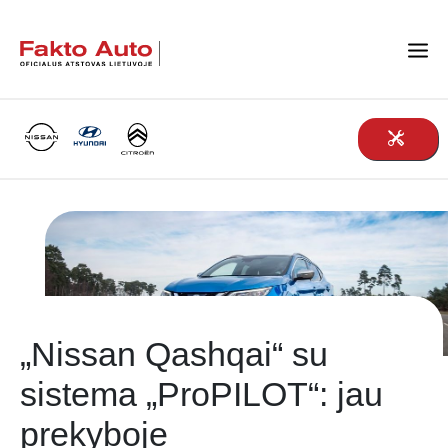
Main Navigation
„Nissan Qashqai“ su
sistema „ProPILOT“: jau
prekyboje