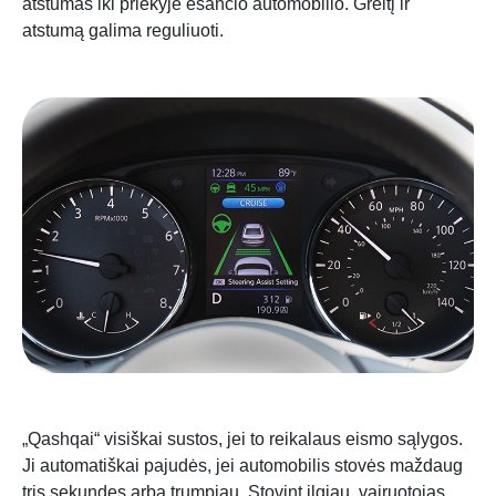
atstumas iki priekyje esančio automobilio. Greitį ir
atstumą galima reguliuoti.
„Qashqai“ visiškai sustos, jei to reikalaus eismo sąlygos.
Ji automatiškai pajudės, jei automobilis stovės maždaug
tris sekundes arba trumpiau. Stovint ilgiau, vairuotojas