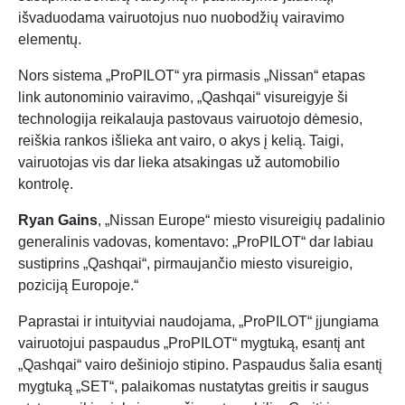
išvaduodama vairuotojus nuo nuobodžių vairavimo
elementų.
Nors sistema „ProPILOT“ yra pirmasis „Nissan“ etapas
link autonominio vairavimo, „Qashqai“ visureigyje ši
technologija reikalauja pastovaus vairuotojo dėmesio,
reiškia rankos išlieka ant vairo, o akys į kelią. Taigi,
vairuotojas vis dar lieka atsakingas už automobilio
kontrolę.
Ryan Gains
, „Nissan Europe“ miesto visureigių padalinio
generalinis vadovas, komentavo: „ProPILOT“ dar labiau
sustiprins „Qashqai“, pirmaujančio miesto visureigio,
poziciją Europoje.“
Paprastai ir intuityviai naudojama, „ProPILOT“ įjungiama
vairuotojui paspaudus „ProPILOT“ mygtuką, esantį ant
„Qashqai“ vairo dešiniojo stipino. Paspaudus šalia esantį
mygtuką „SET“, palaikomas nustatytas greitis ir saugus