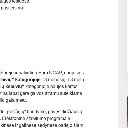
augos testuose.
pasiteisino.
ižiūrėjo ir patvirtino Euro NCAP, naujosios
eivių“ kategorijoje
18 mėnesių ir 3 metų
ų keleivių“
kategorijoje naujos kartos
tina labai gera galvos atramų suteikiama
io galą metu.
rodė „pėsčiųjų“ bandyme, gavęs didžiausią
. Elektroninė stabilumo programa ir
ekinėse ir galinėse sėdynėse padėjo šiam