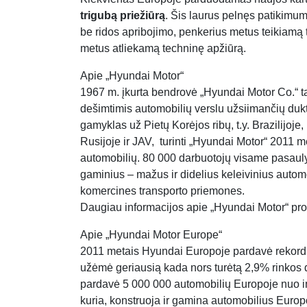
trigubą priežiūrą
. Šis laurus pelnęs patikimu
be ridos apribojimo, penkerius metus teikiamą 
metus atliekamą techninę apžiūrą.
Apie „Hyundai Motor“
1967 m. įkurta bendrovė „Hyundai Motor Co.“ t
dešimtimis automobilių verslu užsiimančių dukte
gamyklas už Pietų Korėjos ribų, t.y. Brazilijoje,
Rusijoje ir JAV, turinti „Hyundai Motor“ 2011 
automobilių. 80 000 darbuotojų visame pasaulyj
gaminius – mažus ir didelius keleivinius autom
komercines transporto priemones.
Daugiau informacijos apie „Hyundai Motor“ pro
Apie „Hyundai Motor Europe“
2011 metais Hyundai Europoje pardavė rekordin
užėmė geriausią kada nors turėtą 2,9% rinkos
pardavė 5 000 000 automobilių Europoje nuo 
kuria, konstruoja ir gamina automobilius Europo