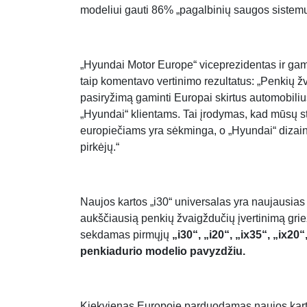
modeliui gauti 86% „pagalbinių saugos sistemų“
„Hyundai Motor Europe“ viceprezidentas ir ga
taip komentavo vertinimo rezultatus: „Penkių 
pasiryžimą gaminti Europai skirtus automobilius
„Hyundai“ klientams. Tai įrodymas, kad mūsų s
europiečiams yra sėkminga, o „Hyundai“ dizaina
pirkėjų.“
Naujos kartos „i30“ universalas yra naujausias
aukščiausią penkių žvaigždučių įvertinimą g
sekdamas pirmųjų
„i30“, „i20“, „ix35“, „ix20“
penkiadurio modelio pavyzdžiu.
Kiekvienas Europoje parduodamas naujos karto