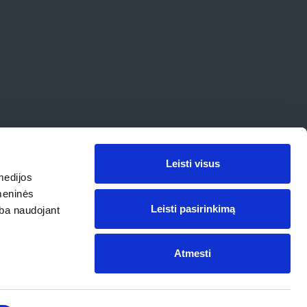
Leisti visus
medijos
omeninės
Leisti pasirinkimą
arba naudojant
Atmesti