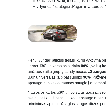
90% iš viso vaikų ir suaugusių keleivių s
„Hyundai“ strategija „Pagaminta Europai“ 
Per „Hyundai“ atliktus testus, kurių vykdymą pr
kartos „i30“ universalas surinko
90% „vaikų kel
amžiaus vaikų grupių bandymuose.
„Suaugusi
„i30“ universalas taip pat surinko
90%
. Pažymė
apsauga nuo kaklo traumos smūgio į automobil
Naujosios kartos „i30“ universalas gerai pasi
skaičių taškų už pėsčiųjų kojų apsaugą buferiu
priminimas apie neužsegtus saugos diržus pri