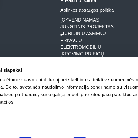
Privatumo politika
Aplinkos apsaugos politika
ĮGYVENDINAMAS
JUNGTINIS PROJEKTAS
„JURIDINIŲ ASMENŲ
PRIVAČIŲ
ELEKTROMOBILIŲ
ĮKROVIMO PRIEIGŲ
ĮRENGIMAS
DARBOVIETĖSE NR. 03-
i slapukai
002-J-0001-J11-00329
alėtume suasmeninti turinį bei skelbimus, teikti visuomeninės 
ĮGYVENDINAMAS
autą. Be to, svetainės naudojimo informaciją bendriname su visu
JUNGTINIS PROJEKTAS
lizės partneriais, kurie gali ją pridėti prie kitos jūsų pateiktos 
„SAULĖS ELEKTRINIŲ
acijos.
SAUSUMOJE ĮRENGIMAS”.