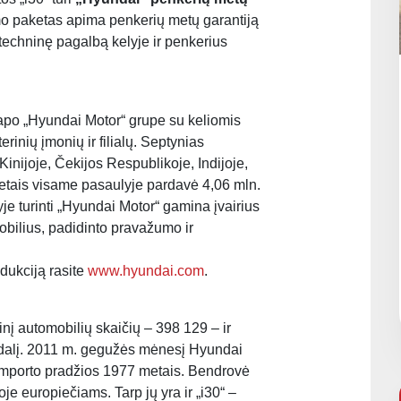
mo paketas apima penkerių metų garantiją
techninę pagalbą kelyje ir penkerius
apo „Hyundai Motor“ grupe su keliomis
rinių įmonių ir filialų. Septynias
 Kinijoje, Čekijos Respublikoje, Indijoje,
metais visame pasaulyje pardavė 4,06 mln.
e turinti „Hyundai Motor“ gamina įvairius
obilius, padidinto pravažumo ir
dukciją rasite
www.hyundai.com
.
į automobilių skaičių – 398 129 – ir
 dalį. 2011 m. gegužės mėnesį Hyundai
importo pradžios 1977 metais. Bendrovė
je europiečiams. Tarp jų yra ir „i30“ –