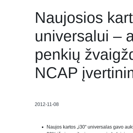
Naujosios kart
universalui – 
penkių žvaigž
NCAP įvertin
2012-11-08
Naujos kartos „i30“ universalas gavo auk