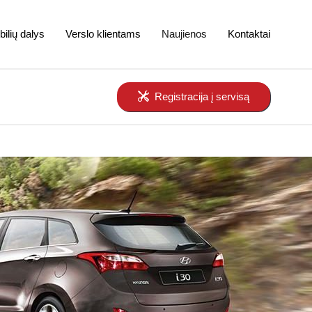
ilių dalys
Verslo klientams
Naujienos
Kontaktai
Registracija į servisą