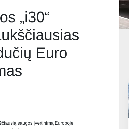
os „i30“
aukščiausias
dučių Euro
imas
ščiausią saugos įvertinimą Europoje.