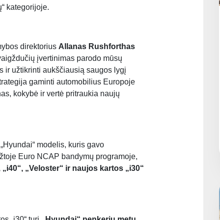
 kategorijoje.
mybos direktorius
Allanas Rushforthas
žvaigždučių įvertinimas parodo mūsų
 ir užtikrinti aukščiausią saugos lygį
trategija gaminti automobilius Europoje
s, kokybė ir vertė pritraukia naujų
 „Hyundai“ modelis, kuris gavo
riežtoje Euro NCAP bandymų programoje,
, „i40“, „Veloster“ ir naujos kartos „i30“
s „i30“ turi
„Hyundai“ penkerių metų