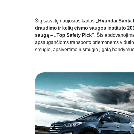
Šią savaitę naujosios kartos
„Hyundai Santa 
draudimo ir kelių eismo saugos instituto
20
saugą – „Top Safety Pick“
. Šis apdovanojim
apsaugančioms transporto priemonėms vidutinio
smūgio, apsivertimo ir smūgio į galą bandymu