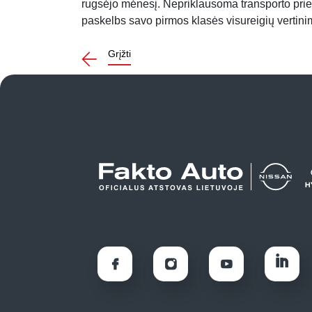
rugsėjo mėnesį. Nepriklausoma transporto pri
paskelbs savo pirmos klasės visureigių vertinim
Grįžti