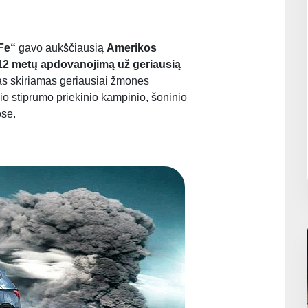
Fe“
gavo aukščiausią
Amerikos
12 metų apdovanojimą už geriausią
as skiriamas geriausiai žmones
 stiprumo priekinio kampinio, šoninio
ose.