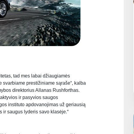
itetas, tad mes labai džiaugiamės
e svarbiame prestižiniame sąraše“, kalba
ybos direktorius Allanas Rushforthas.
s aktyvios ir pasyvios saugos
gos instituto apdovanojimas už geriausią
s ir saugus lyderis savo klasėje.“