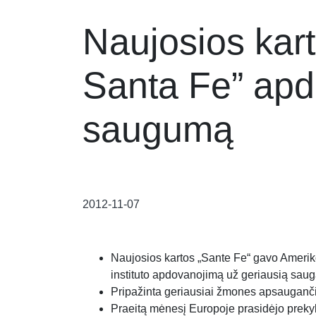
Naujosios kar
Santa Fe” apd
saugumą
2012-11-07
Naujosios kartos „Sante Fe“ gavo Amerik
instituto apdovanojimą už geriausią saug
Pripažinta geriausiai žmones apsauganči
Praeitą mėnesį Europoje prasidėjo preky