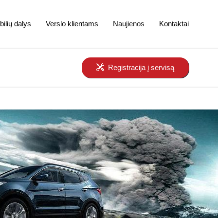
ilių dalys
Verslo klientams
Naujienos
Kontaktai
Registracija į servisą