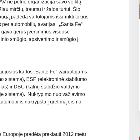
JAV ne pelno organizacija savo veiklą
au mirčių, traumų ir žalos turtui. Šio
augą padeda vartotojams išsirinkti tokius
 per automobilių avarijas. „Santa Fe“
ir gavo gerus įvertinimus visuose
inio smūgio, apsivertimo ir smūgio į
ujosios kartos „Sante Fe“ vairuotojams
imo sistema), ESP (elektroninė stabilumo
as) ir DBC (kalnų stabdžio valdymo
ėje sistema). Nukrypimo nuo važiavimo
 automobilis nukrypsta į gretimą eismo
s Europoje pradėta prekiauti 2012 metų