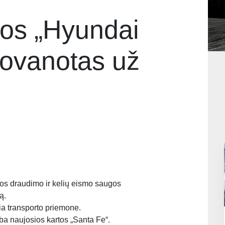
tos „Hyundai
ovanotas už
os draudimo ir kelių eismo saugos
ą.
a transporto priemone.
ba naujosios kartos „Santa Fe“.