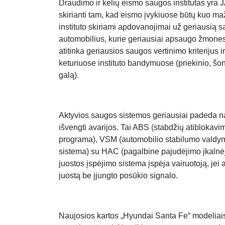
Draudimo ir kelių eismo saugos institutas yra 
skirianti tam, kad eismo įvykiuose būtų kuo maži
instituto skiriami apdovanojimai už geriausią s
automobilius, kurie geriausiai apsaugo žmones
atitinka geriausios saugos vertinimo kriterijus 
keturiuose instituto bandymuose (priekinio, šon
galą).
Aktyvios saugos sistemos geriausiai padeda na
išvengti avarijos. Tai ABS (stabdžių atiblokav
programa), VSM (automobilio stabilumo valdym
sistema) su HAC (pagalbine pajudėjimo įkaln
juostos įspėjimo sistema įspėja vairuotoją, jei
juostą be įjungto posūkio signalo.
Naujosios kartos „Hyundai Santa Fe“ modeliai