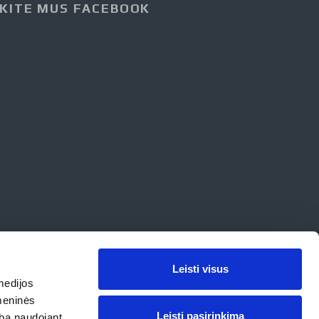
KITE MUS FACEBOOK
Leisti visus
medijos
omeninės
Leisti pasirinkimą
arba naudojant