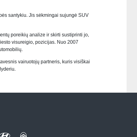
ybės santykiu. Jis sėkmingai sujungė SUV
tų poreikių analize ir skirti sustiprinti jo,
esto visureigio, pozicijas. Nuo 2007
utomobilių.
avesnis vairuotojų partneris, kuris visiškai
lyderiu.