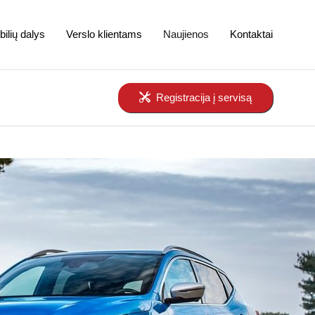
ilių dalys
Verslo klientams
Naujienos
Kontaktai
Registracija į servisą