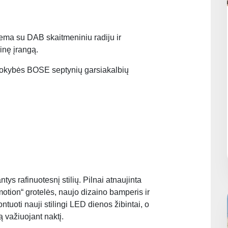
ema su DAB skaitmeniniu radiju ir
inę įrangą.
okybės BOSE septynių garsiakalbių
tys rafinuotesnį stilių. Pilnai atnaujinta
otion“ grotelės, naujo dizaino bamperis ir
tuoti nauji stilingi LED dienos žibintai, o
ą važiuojant naktį.