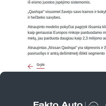
iš eismo juostos įspėjimo sistemomis.
„Qashqai“ visuomet žavėjo savo kainos ir kok
ir hečbeko savybes.
Atnaujinto modelio pokyčiai pagrįsti išsamia klien
kaip geriausiai Europos rinkoje parduodamo mi
metų, jau parduota daugiau kaip 2,3 milijono a
Atnaujintas „Nissan Qashqai“ yra stipresnis ir ž
pasiruošęs ir antrą dešimtmetį išlikti segmento 
Grįžti