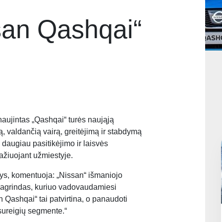
san Qashqai“
aujintas „Qashqai“ turės naująją
 valdančią vairą, greitėjimą ir stabdymą
 daugiau pasitikėjimo ir laisvės
ažiuojant užmiestyje.
ys, komentuoja: „Nissan“ išmaniojo
pagrindas, kuriuo vadovaudamiesi
 Qashqai“ tai patvirtina, o panaudoti
isureigių segmente.“