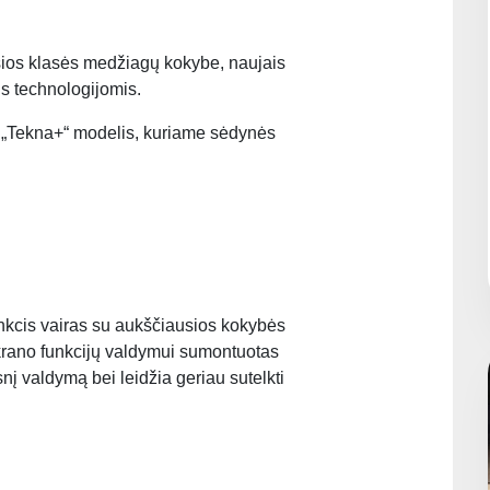
sios klasės medžiagų kokybe, naujais
is technologijomis.
o „Tekna+“ modelis, kuriame sėdynės
nkcis vairas su aukščiausios kokybės
ekrano funkcijų valdymui sumontuotas
esnį valdymą bei leidžia geriau sutelkti