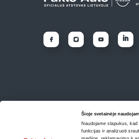
Šioje svetainėje naudojam
Naudojame slapukus, kad g
funkcijas ir analizuoti sr
medijos, reklamavimo ir ana