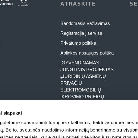
ATRASKITE
SE
Bandomasis važiavimas
Registracija į servisą
Privatumo politika
Aplinkos apsaugos politika
ĮGYVENDINAMAS
JUNGTINIS PROJEKTAS
„JURIDINIŲ ASMENŲ
PRIVAČIŲ
ELEKTROMOBILIŲ
ĮKROVIMO PRIEIGŲ
ĮRENGIMAS
DARBOVIETĖSE NR. 03-
i slapukai
002-J-0001-J11-00329
alėtume suasmeninti turinį bei skelbimus, teikti visuomeninės 
ĮGYVENDINAMAS
autą. Be to, svetainės naudojimo informaciją bendriname su visu
JUNGTINIS PROJEKTAS
lizės partneriais, kurie gali ją pridėti prie kitos jūsų pateiktos 