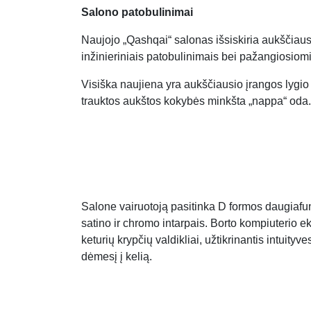
Salono patobulinimai
Naujojo „Qashqai“ salonas išsiskiria aukščiau
inžinieriniais patobulinimais bei pažangiosiom
Visiška naujiena yra aukščiausio įrangos lygi
trauktos aukštos kokybės minkšta „nappa“ oda.
Salone vairuotoją pasitinka D formos daugiafu
satino ir chromo intarpais. Borto kompiuterio 
keturių krypčių valdikliai, užtikrinantis intuityv
dėmesį į kelią.