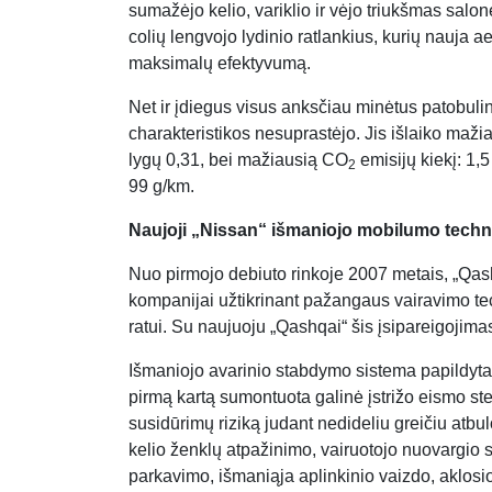
sumažėjo kelio, variklio ir vėjo triukšmas salon
colių lengvojo lydinio ratlankius, kurių nauja
maksimalų efektyvumą.
Net ir įdiegus visus anksčiau minėtus patobul
charakteristikos nesuprastėjo. Jis išlaiko maži
lygų 0,31, bei mažiausią CO
emisijų kiekį: 1,5 
2
99 g/km.
Naujoji „Nissan“ išmaniojo mobilumo techn
Nuo pirmojo debiuto rinkoje 2007 metais, „Qash
kompanijai užtikrinant pažangaus vairavimo te
ratui. Su naujuoju „Qashqai“ šis įsipareigojima
Išmaniojo avarinio stabdymo sistema papildyta
pirmą kartą sumontuota galinė įstrižo eismo st
susidūrimų riziką judant nedideliu greičiu atbul
kelio ženklų atpažinimo, vairuotojo nuovargio 
parkavimo, išmaniąja aplinkinio vaizdo, aklos