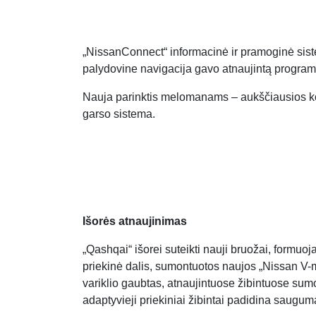
„NissanConnect“ informacinė ir pramoginė sist
palydovine navigacija gavo atnaujintą program
Nauja parinktis melomanams – aukščiausios k
garso sistema.
Išorės atnaujinimas
„Qashqai“ išorei suteikti nauji bruožai, formuojan
priekinė dalis, sumontuotos naujos „Nissan V-m
variklio gaubtas, atnaujintuose žibintuose sumon
adaptyvieji priekiniai žibintai padidina saugum