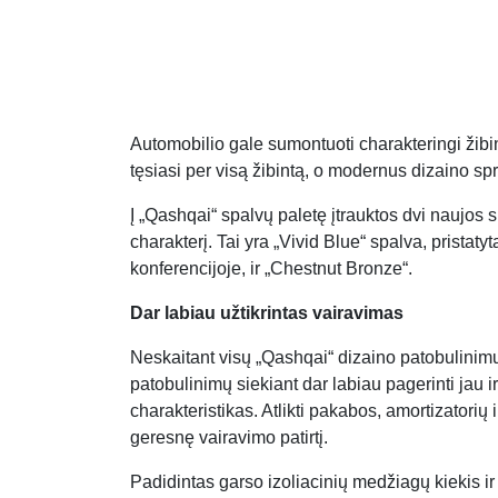
Automobilio gale sumontuoti charakteringi žib
tęsiasi per visą žibintą, o modernus dizaino spr
Į „Qashqai“ spalvų paletę įtrauktos dvi naujos
charakterį. Tai yra „Vivid Blue“ spalva, prista
konferencijoje, ir „Chestnut Bronze“.
Dar labiau užtikrintas vairavimas
Neskaitant visų „Qashqai“ dizaino patobulinimų,
patobulinimų siekiant dar labiau pagerinti jau i
charakteristikas. Atlikti pakabos, amortizatorių 
geresnę vairavimo patirtį.
Padidintas garso izoliacinių medžiagų kiekis ir