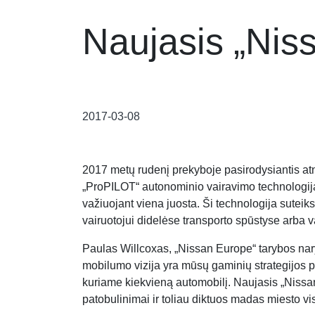
Naujasis „Nis
2017-03-08
2017 metų rudenį prekyboje pasirodysiantis atn
„ProPILOT“ autonominio vairavimo technologiją,
važiuojant viena juosta. Ši technologija suteiks
vairuotojui didelėse transporto spūstyse arba v
Paulas Willcoxas, „Nissan Europe“ tarybos nar
mobilumo vizija yra mūsų gaminių strategijos 
kuriame kiekvieną automobilį. Naujasis „Nissan
patobulinimai ir toliau diktuos madas miesto v