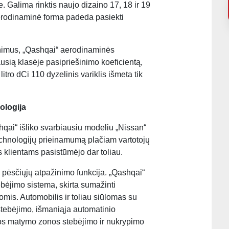
e. Galima rinktis naujo dizaino 17, 18 ir 19
 aerodinaminė forma padeda pasiekti
inimus, „Qashqai“ aerodinaminės
ausią klasėje pasipriešinimo koeficientą,
litro dCi 110 dyzelinis variklis išmeta tik
ologija
qai“ išliko svarbiausiu modeliu „Nissan“
chnologijų prieinamumą plačiam vartotojų
s klientams pasistūmėjo dar toliau.
 pėsčiųjų atpažinimo funkcija. „Qashqai“
ebėjimo sistema, skirta sumažinti
omis. Automobilis ir toliau siūlomas su
stebėjimo, išmaniąja automatinio
ios matymo zonos stebėjimo ir nukrypimo