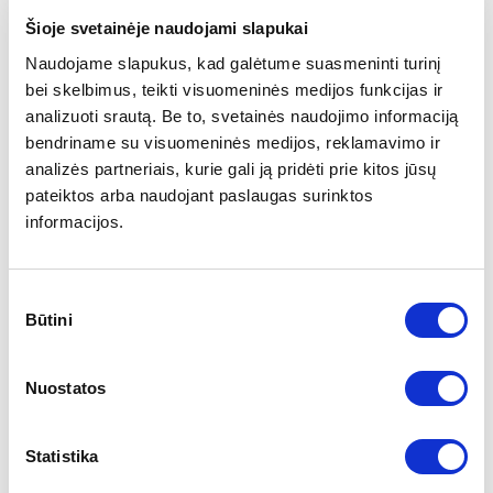
mums pasirodė intuityvus, bet gan tingiai reaguojantis į
nurodymus. Aukščiausios komplektacijos modelyje
Šioje svetainėje naudojami slapukai
greitis, navigacijos nurodymai ar kita informacija gali būti
Naudojame slapukus, kad galėtume suasmeninti turinį
projektuojami ant prieš akis išlendančio skydelio. Apple
bei skelbimus, teikti visuomeninės medijos funkcijas ir
Car Play ir Android Auto taip pat prieinama
.
analizuoti srautą. Be to, svetainės naudojimo informaciją
bendriname su visuomeninės medijos, reklamavimo ir
analizės partneriais, kurie gali ją pridėti prie kitos jūsų
pateiktos arba naudojant paslaugas surinktos
informacijos.
Sutikimo
Būtini
pasirinkimas
Nuostatos
Statistika
Pirkėjai, ieškantys pagrindinių vairuotojo padėjėjų, visus
juos ras Hyundai Kona automobilyje. Automatinis avarinis