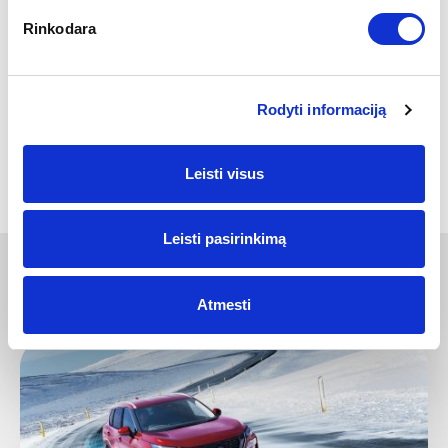
stabdymas, juostų palaikymo sistema ir vairuotojo
Rinkodara
dėmesingumo sekimo sistemos montuojamos jau
standartinėse versijose. Papildomai galima pasirinkti ir
kitas funkcijas
. O prie viso to prisideda ir ilga
7
metų
Rodyti informaciją
garantija
“, – Kona savybėmis dalijosi automobilių žinovai.
Grįžti
Leisti visus
Leisti pasirinkimą
KITOS NAUJIENOS
Atmesti