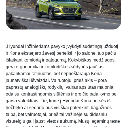
„Hyundai inžinieriams pavyko įvykdyti sudėtingą užduotį
ir Kona eksterjero žavesį perteikti ir jo salone, tuo pačiu
išlaikant komfortą ir patogumą. Kokybiškos medžiagos,
gera ergonomika ir komfortiškos sėdynės jaučiasi
pakankamai rafinuotos, bet neprieštarauja Kona
jaunatviškai išvaizdai. Vairuotojui prieš akis – pora
paprastų analogiškų rodyklių, vairas apsiūtas malonia
oda su kontrastingomis si
ūlėmis
ir greičio palaikymo bei
garso valdikliais. Tie, kurie į Hyundai Kona persės iš
hečbeko ar sedano bus visiškai patenkinti bagažinės
talpa, bet vairuotojai, prieš tai važinėję su didesniu
visureigiu gali jausti vietos trūkumą. Mūsų lagaminų teste