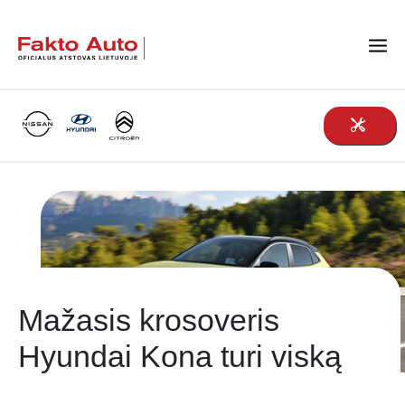
Main Navigation
Mažasis krosoveris
Hyundai Kona turi viską