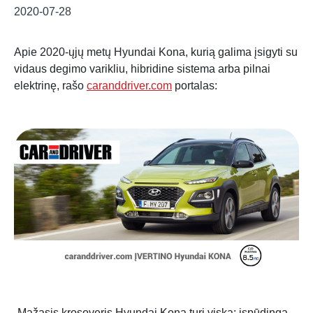
2020-07-28
Apie 2020-ųjų metų Hyundai Kona, kurią galima įsigyti su
vidaus degimo varikliu, hibridine sistema arba pilnai
elektrinę, rašo
caranddriver.com
portalas:
„Mažasis krosoveris Hyundai Kona turi viską: įspūdingą