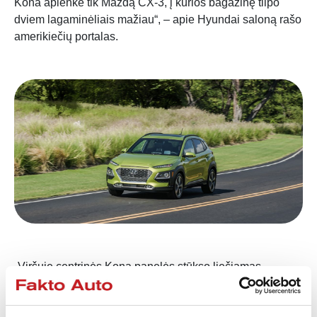
Kona aplenkė tik Mazd
ą
CX-3, į kurios bagažinę tilpo
dviem lagaminėliais mažiau“, – apie Hyundai saloną rašo
amerikiečių portalas.
„Viršuje centrinės Kona panelės stūkso liečiamas
ekranas su įprastais mygtukais šonuose, kurie leidžia
lengvai perjungti norimus meniu. Sistemos valdymas