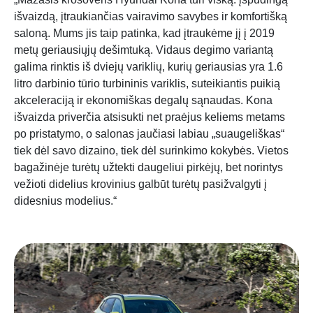
išvaizdą, įtraukiančias vairavimo savybes ir komfortišką
saloną. Mums jis taip patinka, kad įtraukėme jį į 2019
metų geriausiųjų dešimtuką. Vidaus degimo variantą
galima rinktis iš dviejų variklių, kurių geriausias yra 1.6
litro darbinio tūrio turbininis variklis, suteikiantis puikią
akceleraciją ir ekonomiškas degalų sąnaudas. Kona
išvaizda priverčia atsisukti net praėjus keliems metams
po pristatymo, o salonas jaučiasi labiau „suaugeliškas“
tiek dėl savo dizaino, tiek dėl surinkimo kokybės. Vietos
bagažinėje turėtų užtekti daugeliui pirkėjų, bet norintys
vežioti didelius krovinius galbūt turėtų pasižvalgyti į
didesnius modelius.“