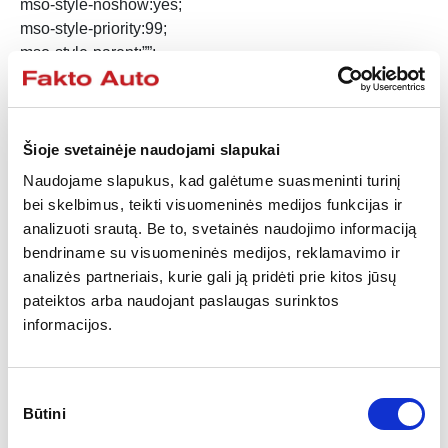
mso-style-noshow:yes;
mso-style-priority:99;
mso-style-parent:””;
mso-padding-alt:0in 5.4pt 0in 5.4pt;
mso-para-margin-top:0in;
mso-para-margin-right:0in;
mso-para-margin-bottom:8.0pt;
Šioje svetainėje naudojami slapukai
mso-para-margin-left:0in;
Naudojame slapukus, kad galėtume suasmeninti turinį
line-height:107%;
bei skelbimus, teikti visuomeninės medijos funkcijas ir
mso-pagination:widow-orphan;
analizuoti srautą. Be to, svetainės naudojimo informaciją
font-size:11.0pt;
bendriname su visuomeninės medijos, reklamavimo ir
font-family:”Calibri”,”sans-serif”;
analizės partneriais, kurie gali ją pridėti prie kitos jūsų
mso-ascii-font-family:Calibri;
pateiktos arba naudojant paslaugas surinktos
mso-ascii-theme-font:minor-latin;
informacijos.
mso-hansi-font-family:Calibri;
mso-hansi-theme-font:minor-latin;}
Sutikimo
Grįžti
Būtini
pasirinkimas