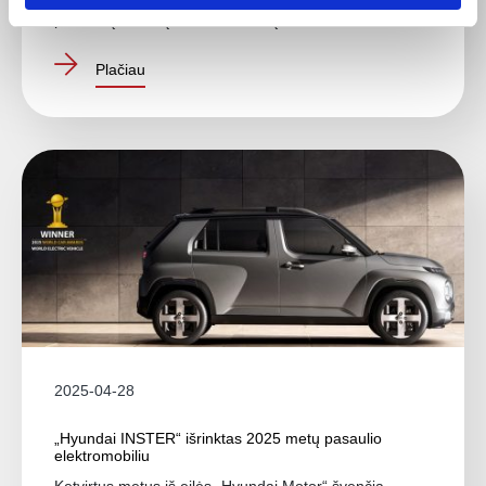
parduotų vienetų nuo 2001 metų...
Plačiau
2025-04-28
„Hyundai INSTER“ išrinktas 2025 metų pasaulio
elektromobiliu
Ketvirtus metus iš eilės „Hyundai Motor“ švenčia