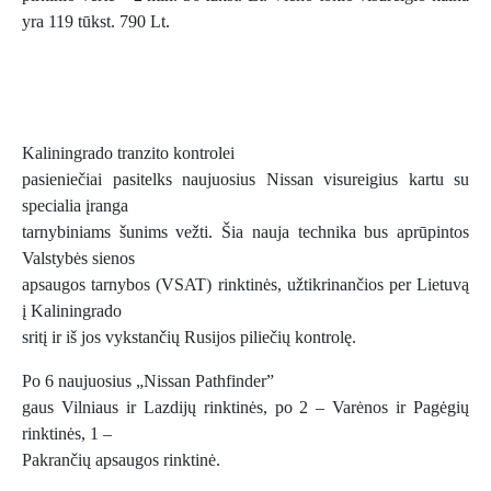
yra 119 tūkst. 790 Lt.
Kaliningrado tranzito kontrolei
pasieniečiai pasitelks naujuosius Nissan visureigius kartu su
specialia įranga
tarnybiniams šunims vežti. Šia nauja technika bus aprūpintos
Valstybės sienos
apsaugos tarnybos (VSAT) rinktinės, užtikrinančios per Lietuvą
į Kaliningrado
sritį ir iš jos vykstančių Rusijos piliečių kontrolę.
Po 6 naujuosius „Nissan Pathfinder”
gaus Vilniaus ir Lazdijų rinktinės, po 2 – Varėnos ir Pagėgių
rinktinės, 1 –
Pakrančių apsaugos rinktinė.