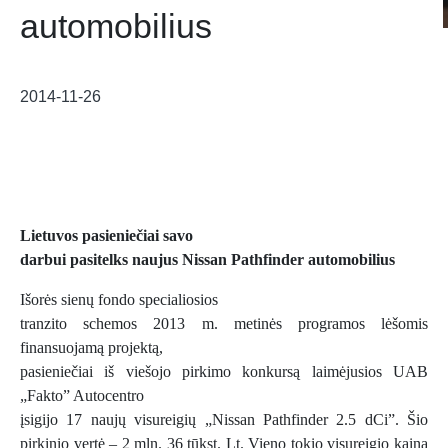
automobilius
2014-11-26
Lietuvos pasien
iečiai savo
darbui pasitelks naujus Nissan Pathfinder automobilius
Išorės sienų fondo specialiosios
tranzito schemos 2013 m. metinės programos lėšomis
finansuojamą projektą,
pasieniečiai iš viešojo pirkimo konkursą laimėjusios UAB
„Fakto” Autocentro
įsigijo 17 naujų visureigių „Nissan Pathfinder 2.5 dCi”. Šio
pirkinio vertė – 2 mln. 36 tūkst. Lt. Vieno tokio visureigio kaina