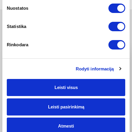
Nuostatos
KITOS NAUJIENOS
Statistika
Rinkodara
Rodyti informaciją
Leisti visus
2026-03-04
Leisti pasirinkimą
Nissan X-Trail: 25 metai ir daugiau nei 8 milijonai
parduotų vienetų
Atmesti
Keturios X-Trail kartos ir daugiau nei 8 milijonai