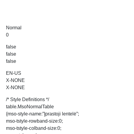
Normal
0
false
false
false
EN-US
X-NONE
X-NONE
/* Style Definitions */
table.MsoNormalTable
{mso-style-name:”Įprastoji lentelė”;
mso-tstyle-rowband-size:0;
mso-tstyle-colband-size:0;