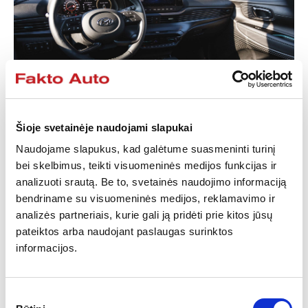
Šioje svetainėje naudojami slapukai
Naudojame slapukus, kad galėtume suasmeninti turinį
bei skelbimus, teikti visuomeninės medijos funkcijas ir
Daug dėmesio skirta ir interjerui – dizaineriai talpų ir
analizuoti srautą. Be to, svetainės naudojimo informaciją
modernų „BAYON“ sukūrė siekdami kuo didesnio keleivių
bendriname su visuomeninės medijos, reklamavimo ir
patogumo ir daugiau vietos bagažinėje. Vairuotojo ir
analizės partneriais, kurie gali ją pridėti prie kitos jūsų
keleivių patogumui įrengtos aukštesnės sėdėjimo
pateiktos arba naudojant paslaugas surinktos
pozicijos sėdynės, tad bus patogu ne tik važiuojant, bet ir
informacijos.
įlipant ar išlipant. Sutemus salonas apšviestas subtilia
mėlyna šviesa ir atrodo itin moderniai. Mėgstantys gerą
muziką gali mėgautis papildomai komplektuojama „Bose“
Sutikimo