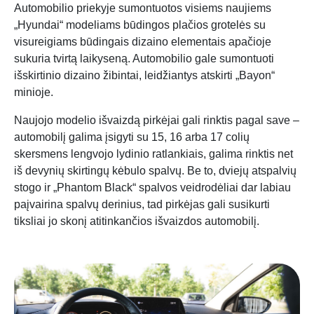
Automobilio priekyje sumontuotos visiems naujiems
„Hyundai“ modeliams būdingos plačios grotelės su
visureigiams būdingais dizaino elementais apačioje
sukuria tvirtą laikyseną. Automobilio gale sumontuoti
išskirtinio dizaino žibintai, leidžiantys atskirti „Bayon“
minioje.
Naujojo modelio išvaizdą pirkėjai gali rinktis pagal save –
automobilį galima įsigyti su 15, 16 arba 17 colių
skersmens lengvojo lydinio ratlankiais, galima rinktis net
iš devynių skirtingų kėbulo spalvų. Be to, dviejų atspalvių
stogo ir „Phantom Black“ spalvos veidrodėliai dar labiau
paįvairina spalvų derinius, tad pirkėjas gali susikurti
tiksliai jo skonį atitinkančios išvaizdos automobilį.