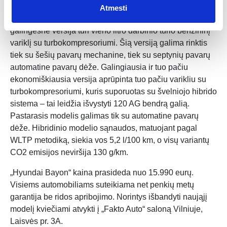
silpniausia versija aprūpinta 1,2 litro 84 AG benzininiu
Atmesti
varikliu su penkių pavarų mechanine pavarų dėže,
galingesnė versija turi vieno litro darbinio tūrio benzininį
variklį su turbokompresoriumi. Šią versiją galima rinktis
tiek su šešių pavarų mechanine, tiek su septynių pavarų
automatine pavarų dėže. Galingiausia ir tuo pačiu
ekonomiškiausia versija aprūpinta tuo pačiu varikliu su
turbokompresoriumi, kuris suporuotas su švelniojo hibrido
sistema – tai leidžia išvystyti 120 AG bendrą galią.
Pastarasis modelis galimas tik su automatine pavarų
dėže. Hibridinio modelio sąnaudos, matuojant pagal
WLTP metodiką, siekia vos 5,2 l/100 km, o visų variantų
CO2 emisijos neviršija 130 g/km.
„Hyundai Bayon“ kaina prasideda nuo 15.990 eurų.
Visiems automobiliams suteikiama net penkių metų
garantija be ridos apribojimo. Norintys išbandyti naująjį
modelį kviečiami atvykti į „Fakto Auto“ saloną Vilniuje,
Laisvės pr. 3A.