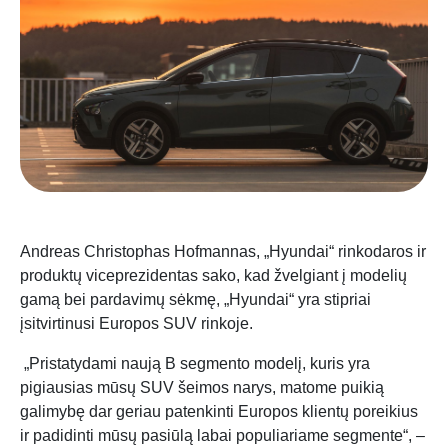
Andreas Christophas Hofmannas, „Hyundai“ rinkodaros ir
produktų viceprezidentas sako, kad žvelgiant į modelių
gamą bei pardavimų sėkmę, „Hyundai“ yra stipriai
įsitvirtinusi Europos SUV rinkoje.
„Pristatydami naują B segmento modelį, kuris yra
pigiausias mūsų SUV šeimos narys, matome puikią
galimybę dar geriau patenkinti Europos klientų poreikius
ir padidinti mūsų pasiūlą labai populiariame segmente“, –