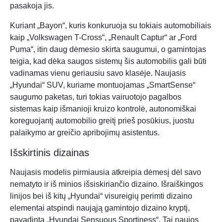
pasakoja jis.
Kuriant „Bayon“, kuris konkuruoja su tokiais automobiliais
kaip „Volkswagen T-Cross“, „Renault Captur“ ar „Ford
Puma“, itin daug dėmesio skirta saugumui, o gamintojas
teigia, kad dėka saugos sistemų šis automobilis gali būti
vadinamas vienu geriausiu savo klasėje. Naujasis
„Hyundai“ SUV, kuriame montuojamas „SmartSense“
saugumo paketas, turi tokias vairuotojo pagalbos
sistemas kaip išmanioji kruizo kontrolė, autonomiškai
koreguojantį automobilio greitį prieš posūkius, juostu
palaikymo ar greičio apribojimų asistentus.
Išskirtinis dizainas
Naujasis modelis pirmiausia atkreipia dėmesį dėl savo
nematyto ir iš minios išsiskiriančio dizaino. Išraiškingos
linijos bei iš kitų „Hyundai“ visureigių perimti dizaino
elementai atspindi naująją gamintojo dizaino kryptį,
pavadintą „Hyundai Sensuous Sportiness“. Tai naujos