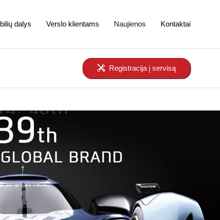
ilių dalys
Verslo klientams
Naujienos
Kontaktai
Registracija į servisą