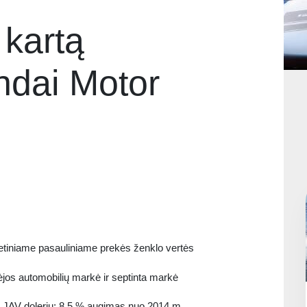
 kartą
ndai Motor
metiniame pasauliniame prekės ženklo vertės
jos automobilių markė ir septinta markė
do JAV dolerių; 8,5 % augimas nuo 2014 m.