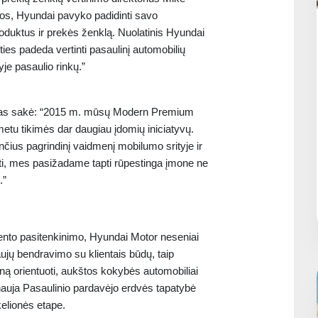
os, Hyundai pavyko padidinti savo
duktus ir prekės ženklą. Nuolatinis Hyundai
rties padeda vertinti pasaulinį automobilių
yje pasaulio rinkų.”
as sakė: “2015 m. mūsų Modern Premium
etu tikimės dar daugiau įdomių iniciatyvų.
nčius pagrindinį vaidmenį mobilumo srityje ir
yti, mes pasižadame tapti rūpestinga įmone ne
.”
iento pasitenkinimo, Hyundai Motor neseniai
jų bendravimo su klientais būdų, taip
ną orientuoti, aukštos kokybės automobiliai
auja Pasaulinio pardavėjo erdvės tapatybė
kelionės etape.