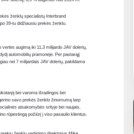
ekės ženklų specialistų Interbrand
po 39-tu didžiausiu prekės ženklu.
vertės augimą iki 11,3 milijardo JAV dolerių,
dydį automobilių pramonėje. Per pastarąjį
au nei 7 milijardais JAV dolerių, pakildama
ikotarpį bei varoma išradingos bei
agerino savo prekės ženklo žinomumą tarp
socialinės atsakomybės srityje bei naujais,
 rūpestingą požiūrį į viso pasaulio klientus.
prekių ženklų vertinimo direktorius Mike