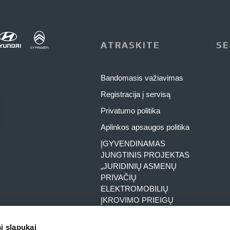
ATRASKITE
SE
Bandomasis važiavimas
Registracija į servisą
Privatumo politika
Aplinkos apsaugos politika
ĮGYVENDINAMAS
JUNGTINIS PROJEKTAS
„JURIDINIŲ ASMENŲ
PRIVAČIŲ
ELEKTROMOBILIŲ
ĮKROVIMO PRIEIGŲ
ĮRENGIMAS
DARBOVIETĖSE NR. 03-
i slapukai