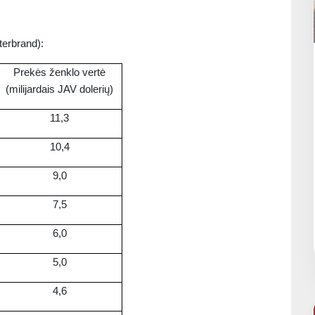
terbrand):
Prekės ženklo vertė
(milijardais JAV dolerių)
11,3
10,4
9,0
7,5
6,0
5,0
4,6