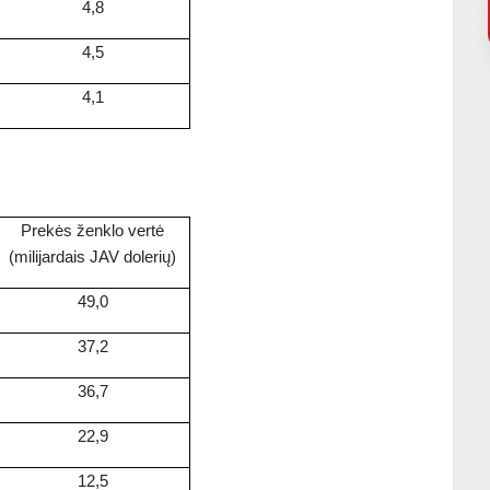
4,8
4,5
4,1
Prekės ženklo vertė
(milijardais JAV dolerių)
49,0
37,2
36,7
22,9
12,5