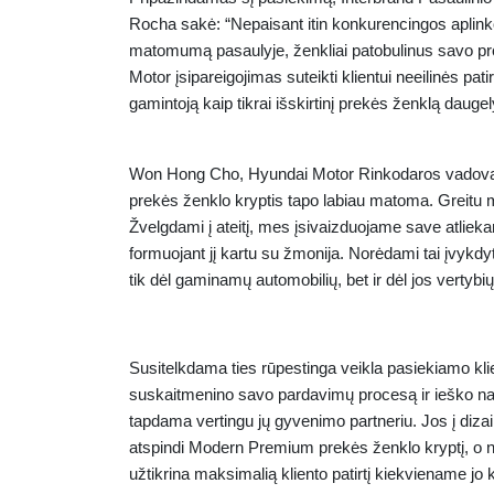
Rocha sakė: “Nepaisant itin konkurencingos aplink
matomumą pasaulyje, ženkliai patobulinus savo pro
Motor įsipareigojimas suteikti klientui neeilinės pati
gamintoją kaip tikrai išskirtinį prekės ženklą daugel
Won Hong Cho, Hyundai Motor Rinkodaros vadov
prekės ženklo kryptis tapo labiau matoma. Greitu m
Žvelgdami į ateitį, mes įsivaizduojame save atlieka
formuojant jį kartu su žmonija. Norėdami tai įvykd
tik dėl gaminamų automobilių, bet ir dėl jos vertybių
Susitelkdama ties rūpestinga veikla pasiekiamo kl
suskaitmenino savo pardavimų procesą ir ieško nau
tapdama vertingu jų gyvenimo partneriu. Jos į dizai
atspindi Modern Premium prekės ženklo kryptį, o n
užtikrina maksimalią kliento patirtį kiekviename jo 