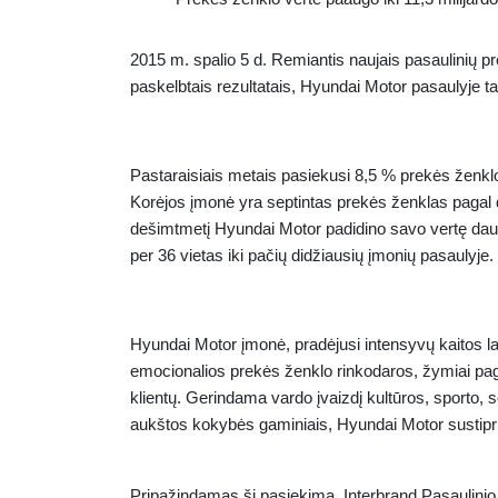
2015 m. spalio 5 d.
Remiantis naujais pasaulinių pr
paskelbtais rezultatais,
Hyundai Motor pasaulyje ta
Pastaraisiais metais pasiekusi 8,5 % prekės ženklo 
Korėjos įmonė yra septintas prekės ženklas pagal 
dešimtmetį Hyundai Motor padidino savo vertę daugi
per 36 vietas iki pačių didžiausių įmonių pasaulyje.
Hyundai Motor įmonė, pradėjusi intensyvų kaitos la
emocionalios prekės ženklo rinkodaros, žymiai p
klientų. Gerindama vardo įvaizdį kultūros, sporto, 
aukštos kokybės gaminiais, Hyundai Motor sustiprino
Pripažindamas šį pasiekimą, Interbrand Pasaulinio 