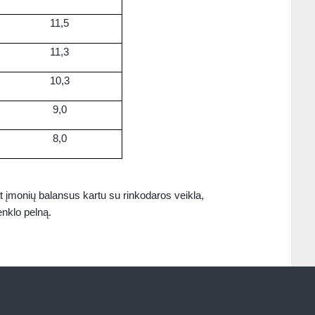
11,5
11,3
10,3
9,0
8,0
t įmonių balansus kartu su rinkodaros veikla,
enklo pelną.