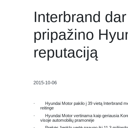
Interbrand dar
pripažino Hyu
reputaciją
2015-10-06
·
Hyundai
Motor pakilo į 39 vietą Interbrand 
reitinge
·
Hyundai Motor vertinama kaip geriausia Korė
visoje automobilių pramonėje
·
Prekės ženklo vertė paaugo iki 11,3 milijar