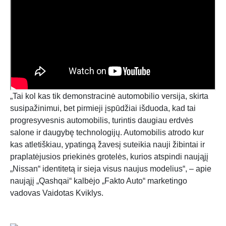
„Tai kol kas tik demonstracinė automobilio versija, skirta
susipažinimui, bet pirmieji įspūdžiai išduoda, kad tai
progresyvesnis automobilis, turintis daugiau erdvės
salone ir daugybę technologijų. Automobilis atrodo kur
kas atletiškiau, ypatingą žavesį suteikia nauji žibintai ir
praplatėjusios priekinės grotelės, kurios atspindi naująjį
„Nissan“ identitetą ir sieja visus naujus modelius“, – apie
naująjį „Qashqai“ kalbėjo „Fakto Auto“ marketingo
vadovas Vaidotas Kviklys.