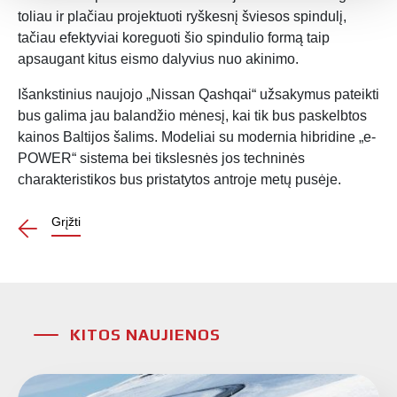
toliau ir plačiau projektuoti ryškesnį šviesos spindulį,
tačiau efektyviai koreguoti šio spindulio formą taip
apsaugant kitus eismo dalyvius nuo akinimo.
Išankstinius naujojo „Nissan Qashqai“ užsakymus pateikti
bus galima jau balandžio mėnesį, kai tik bus paskelbtos
kainos Baltijos šalims. Modeliai su modernia hibridine „e-
POWER“ sistema bei tikslesnės jos techninės
charakteristikos bus pristatytos antroje metų pusėje.
Grįžti
KITOS NAUJIENOS