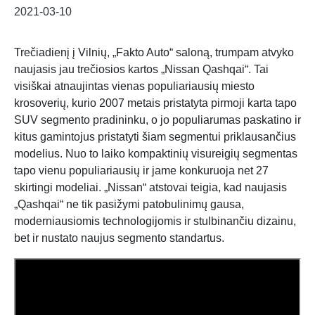
2021-03-10
Trečiadienį į Vilnių, „Fakto Auto“ saloną, trumpam atvyko
naujasis jau trečiosios kartos „Nissan Qashqai“. Tai
visiškai atnaujintas vienas populiariausių miesto
krosoverių, kurio 2007 metais pristatyta pirmoji karta tapo
SUV segmento pradininku, o jo populiarumas paskatino ir
kitus gamintojus pristatyti šiam segmentui priklausančius
modelius. Nuo to laiko kompaktinių visureigių segmentas
tapo vienu populiariausių ir jame konkuruoja net 27
skirtingi modeliai. „Nissan“ atstovai teigia, kad naujasis
„Qashqai“ ne tik pasižymi patobulinimų gausa,
moderniausiomis technologijomis ir stulbinančiu dizainu,
bet ir nustato naujus segmento standartus.