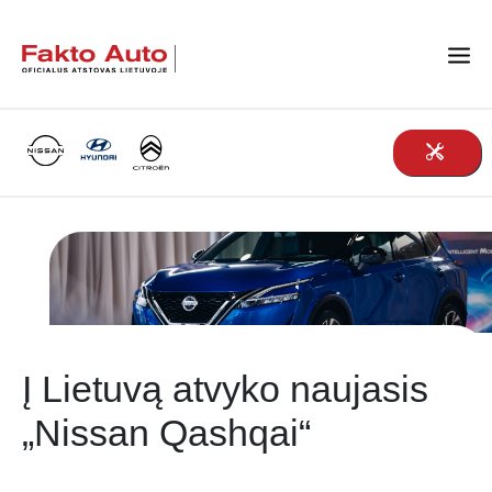
Main Navigation
Į Lietuvą atvyko naujasis
„Nissan Qashqai“