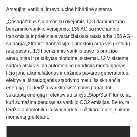
Atnaujinti varikliai ir revoliucinė hibridinė sistema
„Qashqai“ bus siūlomos su dvejomis 1,3 l darbinio tūrio
benzininio variklio versijomis: 138 AG su mechanine
transmisija ir priekiniais varančiaisiais ratais arba 156 AG
su nauja „Xtronic“ transmisija ir priekinių arba visų keturių
ratų pavara. 1,3 l benzininis variklis buvo iš principo
atnaujintas ir pritaikytas hibridinei sistemai. 12 V sistemą
sudaro atskiras, po automobilio grindimis montuojamas,
ličio jonų akumuliatorius ir diržinės pavaros generatorius,
efektyviai išnaudojantis stabdymo metu išsiskiriančią
energiją. Tai leidžia variklio sistemoms panaudoti
sukauptą energiją ir efektyviau taikyti „Stop/Start“ funkciją,
kuri sumažina bendrąsias variklio CO2 emisijas. Be to, tai
leidžia automobiliu laisvai riedėti ir užtikrina didelį sukimo
momentą greitėjant.