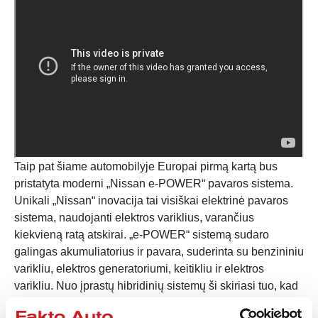
Taip pat šiame automobilyje Europai pirmą kartą bus
pristatyta moderni „Nissan e‑POWER“ pavaros sistema.
Unikali „Nissan“ inovacija tai visiškai elektrinė pavaros
sistema, naudojanti elektros variklius, varančius
kiekvieną ratą atskirai. „e-POWER“ sistemą sudaro
galingas akumuliatorius ir pavara, suderinta su benzininiu
varikliu, elektros generatoriumi, keitikliu ir elektros
varikliu. Nuo įprastų hibridinių sistemų ši skiriasi tuo, kad
benzininis variklis nėra sujungtas su ratais – jis yra