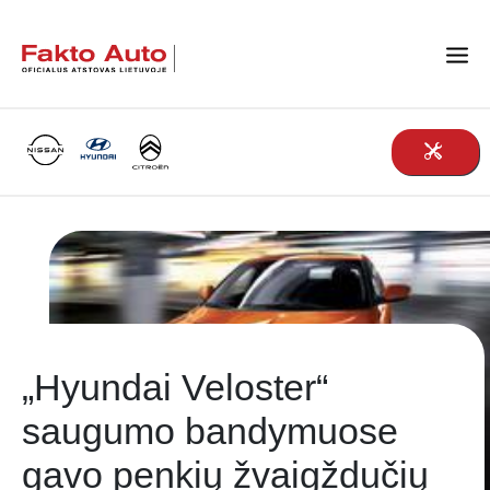
Main Navigation
„Hyundai Veloster“
saugumo bandymuose
gavo penkių žvaigždučių