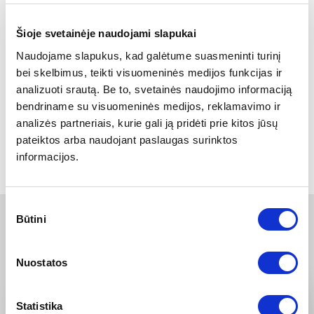
saugiausiu savo klasės automobiliu tik dar labiau
pabrėžia jo žavesį“.
Šioje svetainėje naudojami slapukai
Kiekvienam Europoje parduodamam „Veloster“ taikoma
Naudojame slapukus, kad galėtume suasmeninti turinį
penkerių metų trejopa automobilio priežiūra. Šis klientų
bei skelbimus, teikti visuomeninės medijos funkcijas ir
aptarnavimo paketas užtikrina, kad klientui penkerius
analizuoti srautą. Be to, svetainės naudojimo informaciją
metus bus suteikta neribota garantija, pagalba kalyje ir
bendriname su visuomeninės medijos, reklamavimo ir
transporto priemonės būklės patikros.
analizės partneriais, kurie gali ją pridėti prie kitos jūsų
pateiktos arba naudojant paslaugas surinktos
Grįžti
informacijos.
Sutikimo
Būtini
pasirinkimas
KITOS NAUJIENOS
Nuostatos
Statistika