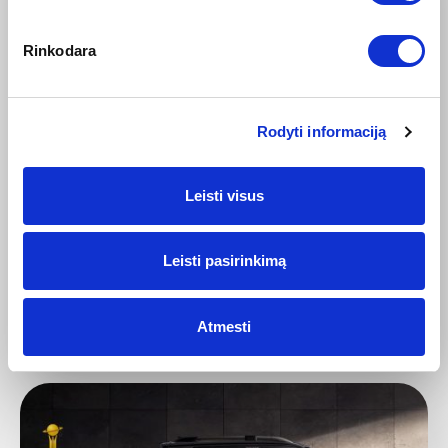
Rinkodara
Rodyti informaciją
2026-03-04
Leisti visus
Nissan X-Trail: 25 metai ir daugiau nei 8 milijonai
parduotų vienetų
Keturios X-Trail kartos ir daugiau nei 8 milijonai
Leisti pasirinkimą
parduotų vienetų nuo 2001 metų...
Plačiau
Atmesti