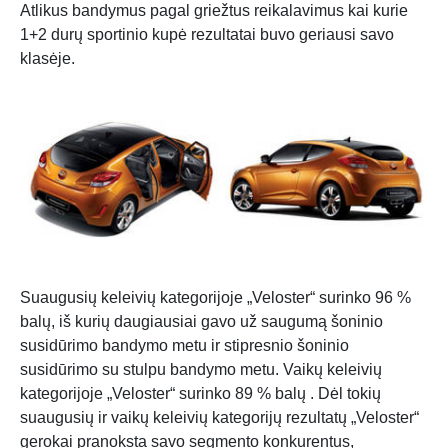
Atlikus bandymus pagal griežtus reikalavimus kai kurie
1+2 durų sportinio kupė rezultatai buvo geriausi savo
klasėje.
Suaugusių keleivių kategorijoje „Veloster“ surinko 96 %
balų, iš kurių daugiausiai gavo už saugumą šoninio
susidūrimo bandymo metu ir stipresnio šoninio
susidūrimo su stulpu bandymo metu. Vaikų keleivių
kategorijoje „Veloster“ surinko 89 % balų . Dėl tokių
suaugusių ir vaikų keleivių kategorijų rezultatų „Veloster“
gerokai pranoksta savo segmento konkurentus,