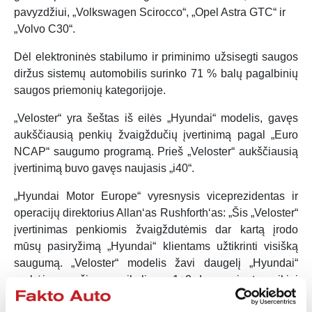
pavyzdžiui, „Volkswagen Scirocco“, „Opel Astra GTC“ ir
„Volvo C30“.
Dėl elektroninės stabilumo ir priminimo užsisegti saugos
diržus sistemų automobilis surinko 71 % balų pagalbinių
saugos priemonių kategorijoje.
„Veloster“ yra šeštas iš eilės „Hyundai“ modelis, gavęs
aukščiausią penkių žvaigždučių įvertinimą pagal „Euro
NCAP“ saugumo programą. Prieš „Veloster“ aukščiausią
įvertinimą buvo gavęs naujasis „i40“.
„Hyundai Motor Europe“ vyresnysis viceprezidentas ir
operacijų direktorius Allan‘as Rushforth‘as: „Šis „Veloster“
įvertinimas penkiomis žvaigždutėmis dar kartą įrodo
mūsų pasiryžimą „Hyundai“ klientams užtikrinti visišką
saugumą. „Veloster“ modelis žavi daugelį „Hyundai“
gerbėjų, nes šiame unikaliame 1+2 durų variante puikiai
dera praktiškumas ir aptakus dizainas. Pripažinimas