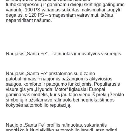
turbokompresorių ir gaminamu dviejų skirtingo galingumo
variantų. 100 PS variantas sukurtas maksimaliai taupyti
degalus, o 120 PS – smagesniam vairavimui, tačiau
nepamirštant našumo.
Naujasis „Santa Fe“ – rafinuotas ir inovatyvus visureigis
Naujasis „Santa Fe“ pristatomas su dizaino
patobulinimais ir naujomis pažangiomis aktyviosios
saugos, komforto ir patogumo funkcijomis. Populiarusis
visureigis yra „Hyundai Motor“ ilgiausiai Europai
gaminamas modelis, kuris jau tapo vienu iš prekių ženklo
simbolių ir užsitarnavo rafinuoto bei nepriekaištingos
kokybės automobilio reputaciją.
Naujojo „Santa Fe“ profilis rafinuotas, sukuriantis
sportiško ir šiuolaikiško automobilio įspūdį, atspindintį