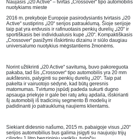
Naujasis „i20 Active“ – tvirtas „Crossover“ tipo automobilis
nuotykiams mieste
2016 m. prekyboje Europoje pasirodysiantis tvirtasis „i20
Active“ sustiprins „i20“ serijos patrauklumą. Šioje serijoje
taip pat yra erdvusis ir rafinuotasis penkių durelių „i20“ ir
sportiškasis bei individualusis kupė „i20“. Kompaktiškasis
„Crossover“ pasižymi išskirtiniu dizainu ir siūlo daugiau
universalumo nuotykius mėgstantiems žmonėms.
Norint užtikrinti „i20 Active“ savitumą, buvo pakoreguota
pakaba, tad šis „Crossover“ tipo automobilis yra 20 mm
aukštesnis, palyginti su penkių durelių „i20“. Taip pat
pakelta ir vairuotojo sėdynė, kad būtų geresnis
matomumas. Tvirtumo įspūdį padeda sukurti dugno
apsauga priekyje ir gale bei ratų arkų apdaila, išskirianti
šį automobilį iš tradicinių segmento B modelių ir
padidinanti jo patrauklumą naujiems klientams.
Siekiant didesnio našumo, 2015 m. pabaigoje visus „i20“
serijos automobilius bus galima įsigyti su naujuoju trijų
cilindrų 1 litro benzininiu varikliu, turinčiu