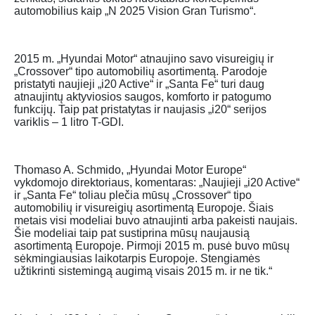
automobilius kaip „N 2025 Vision Gran Turismo“.
2015 m. „Hyundai Motor“ atnaujino savo visureigių ir
„Crossover“ tipo automobilių asortimentą. Parodoje
pristatyti naujieji „i20 Active“ ir „Santa Fe“ turi daug
atnaujintų aktyviosios saugos, komforto ir patogumo
funkcijų. Taip pat pristatytas ir naujasis „i20“ serijos
variklis – 1 litro T-GDI.
Thomaso A. Schmido, „Hyundai Motor Europe“
vykdomojo direktoriaus, komentaras: „Naujieji „i20 Active“
ir „Santa Fe“ toliau plečia mūsų „Crossover“ tipo
automobilių ir visureigių asortimentą Europoje. Šiais
metais visi modeliai buvo atnaujinti arba pakeisti naujais.
Šie modeliai taip pat sustiprina mūsų naujausią
asortimentą Europoje. Pirmoji 2015 m. pusė buvo mūsų
sėkmingiausias laikotarpis Europoje. Stengiamės
užtikrinti sistemingą augimą visais 2015 m. ir ne tik.“