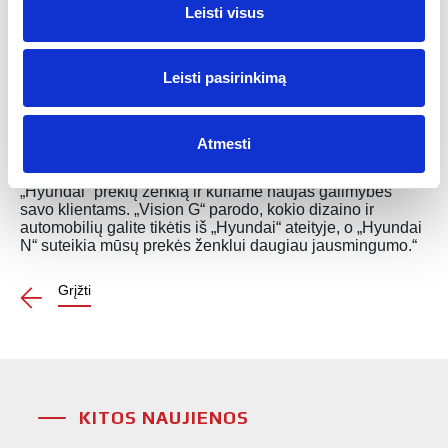
Leisti visus
Unikalioji sportiška išvaizda ir pažangiosios
technologijos buvo sukurtos bendradarbiaujant viso
pasaulio „Hyundai“ dizaino centrams. Naujos funkcijos,
Leisti pasirinkimą
pavyzdžiui, lenktas jutiklinis ekranas prideda rafinuotumo
nepaprastai kokybiškam ir ganėtinai santūriam interjerui.
Jocheno Sengpiehlo, „Hyundai Motor Europe“ rinkodaros
Atmesti
viceprezidento, komentaras: „Vadovaudamiesi savo
„Modern Premium“ strategine kryptimi, atnaujiname
„Hyundai“ prekių ženklą ir kuriame naujas galimybes
savo klientams. „Vision G“ parodo, kokio dizaino ir
automobilių galite tikėtis iš „Hyundai“ ateityje, o „Hyundai
N“ suteikia mūsų prekės ženklui daugiau jausmingumo.“
Grįžti
KITOS NAUJIENOS