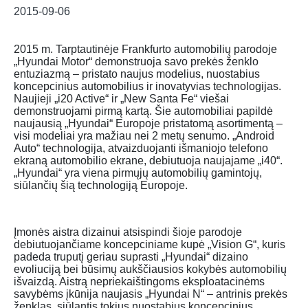
2015-09-06
2015 m. Tarptautinėje Frankfurto automobilių parodoje
„Hyundai Motor“ demonstruoja savo prekės ženklo
entuziazmą – pristato naujus modelius, nuostabius
koncepcinius automobilius ir inovatyvias technologijas.
Naujieji „i20 Active“ ir „New Santa Fe“ viešai
demonstruojami pirmą kartą. Šie automobiliai papildė
naujausią „Hyundai“ Europoje pristatomą asortimentą –
visi modeliai yra mažiau nei 2 metų senumo. „Android
Auto“ technologija, atvaizduojanti išmaniojo telefono
ekraną automobilio ekrane, debiutuoja naujajame „i40“.
„Hyundai“ yra viena pirmųjų automobilių gamintojų,
siūlančių šią technologiją Europoje.
Įmonės aistra dizainui atsispindi šioje parodoje
debiutuojančiame koncepciniame kupė „Vision G“, kuris
padeda truputį geriau suprasti „Hyundai“ dizaino
evoliuciją bei būsimų aukščiausios kokybės automobilių
išvaizdą. Aistrą nepriekaištingoms eksploatacinėms
savybėms įkūnija naujasis „Hyundai N“ – antrinis prekės
ženklas, siūlantis tokius nuostabius koncepcinius