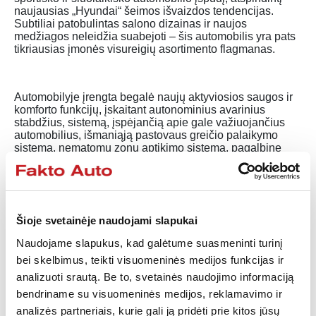
naujausias „Hyundai“ šeimos išvaizdos tendencijas.
Subtiliai patobulintas salono dizainas ir naujos
medžiagos neleidžia suabejoti – šis automobilis yra pats
tikriausias įmonės visureigių asortimento flagmanas.
Automobilyje įrengta begalė naujų aktyviosios saugos ir
komforto funkcijų, įskaitant autonominius avarinius
stabdžius, sistemą, įspėjančią apie gale važiuojančius
automobilius, išmaniąją pastovaus greičio palaikymo
sistemą, nematomų zonų aptikimo sistemą, pagalbinę
rikiavimosi sistemą ir pagalbinę tolimųjų šviesų sistemą.
Geresniam ryšiui palaikyti „Hyundai Motor“ pristato
Šioje svetainėje naudojami slapukai
„Android Auto“
Naudojame slapukus, kad galėtume suasmeninti turinį
„Hyundai Motor“ yra pirmoji automobilių gamintoja
pasaulyje, įdiegusi „Android Auto“ savo automobiliuose.
bei skelbimus, teikti visuomeninės medijos funkcijas ir
Ši sistema įdiegta anksčiau šiais metais JAV rinkai
analizuoti srautą. Be to, svetainės naudojimo informaciją
pristatyme „Hyundai Sonata“ modelyje. O dabar „Hyundai
bendriname su visuomeninės medijos, reklamavimo ir
Motor“ bus viena iš pirmųjų automobilių gamintojų
Europoje, į savo automobilių komplektaciją įtraukusių
analizės partneriais, kurie gali ją pridėti prie kitos jūsų