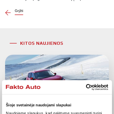
Grįžti
KITOS NAUJIENOS
Šioje svetainėje naudojami slapukai
2026-03-04
Naudojame slapukus, kad galėtume suasmeninti turinį