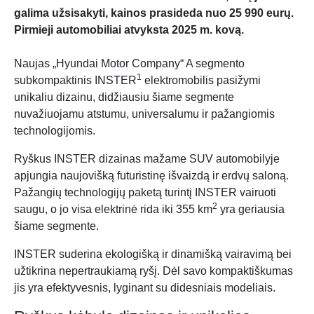
galima užsisakyti, kainos prasideda nuo 25 990 eurų.
Pirmieji automobiliai atvyksta 2025 m. kovą.
Naujas „Hyundai Motor Company“ A segmento
1
subkompaktinis INSTER
elektromobilis pasižymi
unikaliu dizainu, didžiausiu šiame segmente
nuvažiuojamu atstumu, universalumu ir pažangiomis
technologijomis.
Ryškus INSTER dizainas mažame SUV automobilyje
apjungia naujovišką futuristinę išvaizdą ir erdvų saloną.
Pažangių technologijų paketą turintį INSTER vairuoti
2
saugu, o jo visa elektrinė rida iki 355 km
yra geriausia
šiame segmente.
INSTER suderina ekologišką ir dinamišką vairavimą bei
užtikrina nepertraukiamą ryšį. Dėl savo kompaktiškumas
jis yra efektyvesnis, lyginant su didesniais modeliais.