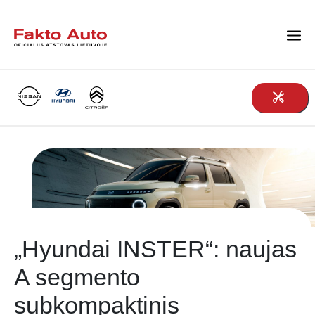
Main Navigation
„Hyundai INSTER“: naujas
A segmento
subkompaktinis