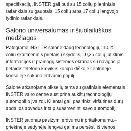
specifikacijų, INSTER gali būti su 15 colių plieniniais
ratlankiais su gaubtais, 15 colių arba 17 colių lengvojo
lydinio ratlankiais.
Salono universalumas ir šiuolaikiškos
medžiagos
Patogiame INSTER salone daug technologijų: 10,25
colių skaitmeninis prietaisų skydelis, 10,25 colių jutiklinis
informacijos ir pramogų sistemos ekranas su navigacija,
belaidis telefono kroviklis kompaktiškoje centrinėje
konsolėje sukuria erdvumo pojūtį.
Salone atkartojama pikselių tema su grafiniais elementais
INSTER vairo centre sustiprina aukštų technologijų
automobilio įvaizdį. Klientai gali pasirinkti viršutinės durų
apdailos apvadus ir taip suasmeninti savo automobilį.
INSTER salonas pasižymi erdvumu ir pritaikomumu,–
priekinėje sėdynėje lengvai galima persėsti iš vienos