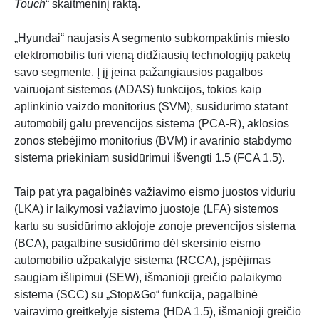
Touch
“ skaitmeninį raktą.
„Hyundai“ naujasis A segmento subkompaktinis miesto
elektromobilis turi vieną didžiausių technologijų paketų
savo segmente. Į jį įeina pažangiausios pagalbos
vairuojant sistemos (ADAS) funkcijos, tokios kaip
aplinkinio vaizdo monitorius (SVM), susidūrimo statant
automobilį galu prevencijos sistema (PCA-R), aklosios
zonos stebėjimo monitorius (BVM) ir avarinio stabdymo
sistema priekiniam susidūrimui išvengti 1.5 (FCA 1.5).
Taip pat yra pagalbinės važiavimo eismo juostos viduriu
(LKA) ir laikymosi važiavimo juostoje (LFA) sistemos
kartu su susidūrimo aklojoje zonoje prevencijos sistema
(BCA), pagalbine susidūrimo dėl skersinio eismo
automobilio užpakalyje sistema (RCCA), įspėjimas
saugiam išlipimui (SEW), išmanioji greičio palaikymo
sistema (SCC) su „Stop&Go“ funkcija, pagalbinė
vairavimo greitkelyje sistema (HDA 1.5), išmanioji greičio