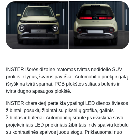
INSTER išorės dizaine matomas tvirtas nedidelio SUV
profilis ir lygūs, švarūs paviršiai. Automobilio priekį ir galą
išryškina tvirti sparnai, PCB plokštės stiliaus buferis ir
tvirta dugno apsaugos plokštė.
INSTER charakterį perteikia ypatingi LED dienos šviesos
žibintai, posūkių žibintai su pikselių grafika, galinis
žibintas ir buferiai. Automobilių sraute jis išsiskiria savo
projekciniais LED priekiniais žibintais ir dvispalviu kėbulu
su kontrastinės spalvos juodu stogu. Priklausomai nuo