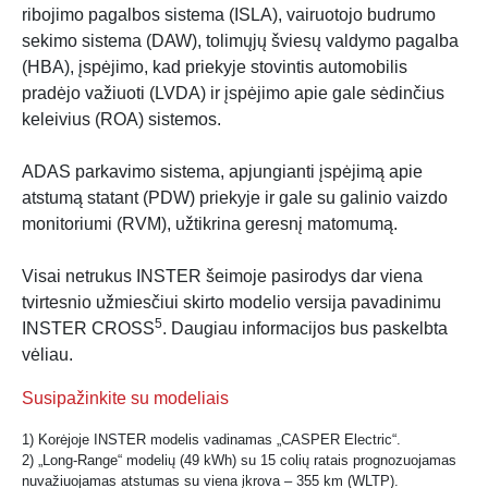
ribojimo pagalbos sistema (ISLA), vairuotojo budrumo
sekimo sistema (DAW), tolimųjų šviesų valdymo pagalba
(HBA), įspėjimo, kad priekyje stovintis automobilis
pradėjo važiuoti (LVDA) ir įspėjimo apie gale sėdinčius
keleivius (ROA) sistemos.
ADAS parkavimo sistema, apjungianti įspėjimą apie
atstumą statant (PDW) priekyje ir gale su galinio vaizdo
monitoriumi (RVM), užtikrina geresnį matomumą.
Visai netrukus INSTER šeimoje pasirodys dar viena
tvirtesnio užmiesčiui skirto modelio versija pavadinimu
5
INSTER CROSS
. Daugiau informacijos bus paskelbta
vėliau.
Susipažinkite su modeliais
1) Korėjoje INSTER modelis vadinamas „CASPER Electric“.
2) „Long-Range“ modelių (49 kWh) su 15 colių ratais prognozuojamas
nuvažiuojamas atstumas su viena įkrova – 355 km (WLTP).