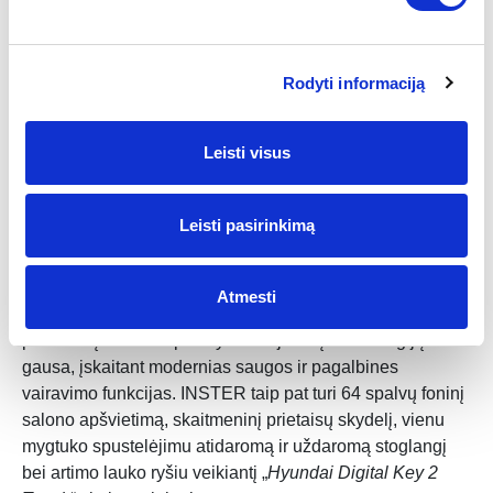
taip pat yra akumuliatoriaus šildymo sistema ir didelio
efektyvumo šilumos siurblys.
Rodyti informaciją
Įkrovimo iš automobilio funkcija (V2L) su lizdais kėbule ir
salone leidžia įkrauti išorinius elektros įrenginius (110
V/220 V) be jokios papildomos įrangos. Tokiu būdu
Leisti visus
galima be problemų įkrauti elektrinį dviratį, paspirtuką ar
stovyklavimo įrangą.
Leisti pasirinkimą
Pažangios technologijos ir komforto
funkcijos
Atmesti
Šalia didelio nuvažiuojamo atstumo ir greito įkrovimo
privalumų INSTER pasižymi naujausių technologijų
gausa, įskaitant modernias saugos ir pagalbines
vairavimo funkcijas. INSTER taip pat turi 64 spalvų foninį
salono apšvietimą, skaitmeninį prietaisų skydelį, vienu
mygtuko spustelėjimu atidaromą ir uždaromą stoglangį
bei artimo lauko ryšiu veikiantį „
Hyundai Digital Key 2