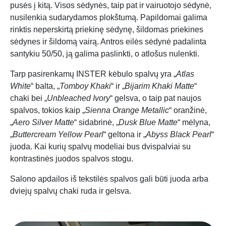
pusės į kitą. Visos sėdynės, taip pat ir vairuotojo sėdynė,
nusilenkia sudarydamos plokštumą. Papildomai galima
rinktis neperskirtą priekinę sėdynę, šildomas priekines
sėdynes ir šildomą vairą. Antros eilės sėdynė padalinta
santykiu 50/50, ją galima paslinkti, o atlošus nulenkti.
Tarp pasirenkamų INSTER kėbulo spalvų yra „
Atlas
White
“ balta, „
Tomboy Khaki
“ ir „
Bijarim Khaki Matte
“
chaki bei „
Unbleached Ivory
“ gelsva, o taip pat naujos
spalvos, tokios kaip „
Sienna Orange Metallic
“ oranžinė,
„
Aero Silver Matte
“ sidabrinė, „
Dusk Blue Matte
“ mėlyna,
„
Buttercream Yellow Pearl
“ geltona ir „
Abyss Black Pearl
“
juoda. Kai kurių spalvų modeliai bus dvispalviai su
kontrastinės juodos spalvos stogu.
Salono apdailos iš tekstilės spalvos gali būti juoda arba
dviejų spalvų chaki ruda ir gelsva.