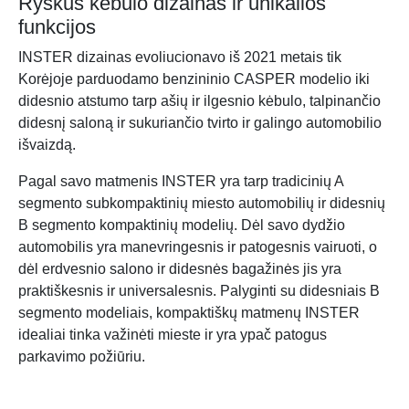
Ryškus kėbulo dizainas ir unikalios
funkcijos
INSTER dizainas evoliucionavo iš 2021 metais tik
Korėjoje parduodamo benzininio CASPER modelio iki
didesnio atstumo tarp ašių ir ilgesnio kėbulo, talpinančio
didesnį saloną ir sukuriančio tvirto ir galingo automobilio
išvaizdą.
Pagal savo matmenis INSTER yra tarp tradicinių A
segmento subkompaktinių miesto automobilių ir didesnių
B segmento kompaktinių modelių. Dėl savo dydžio
automobilis yra manevringesnis ir patogesnis vairuoti, o
dėl erdvesnio salono ir didesnės bagažinės jis yra
praktiškesnis ir universalesnis. Palyginti su didesniais B
segmento modeliais, kompaktiškų matmenų INSTER
idealiai tinka važinėti mieste ir yra ypač patogus
parkavimo požiūriu.