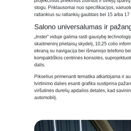
projekcinius priekinius žibintus ir dviejų spalv
stogu. Priklausomai nuo specifikacijos, vairuoto
ratlankius su ratlankių gaubtais bei 15 arba 17 
Salono universalumas ir pažan
„Inster“ viduje galima rasti gausybę technologij
skaitmeninį prietaisų skydelį, 10,25 colio infor
ekraną su navigacija bei išmaniojo telefono be
kompaktiškos centrinės konsolės, suprojektuotos
dalis.
Pikselius primenanti tematika atkartojama ir aut
tvirtinimo dalies esanti grafika sustiprina pažan
viršutinės durelių apdailos detalės, kad savini
automobilį.