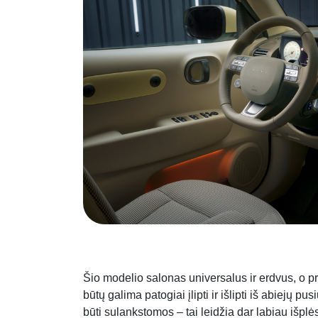
Šio modelio salonas universalus ir erdvus, o p
būtų galima patogiai įlipti ir išlipti iš abiejų pu
būti sulankstomos – tai leidžia dar labiau išpl