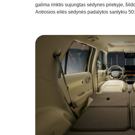
galima rinktis sujungtas sėdynes priekyje, šild
Antrosios eilės sėdynės padalytos santykiu 50