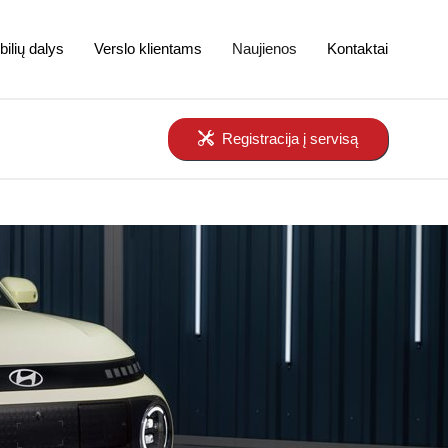
ilių dalys
Verslo klientams
Naujienos
Kontaktai
Registracija į servisą