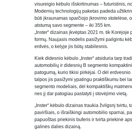
visureigio kėbulo išskirtinumas – futuristinis, n
Modernių technologijų paketas padeda užtikrinti 
būti įkraunamas sparčiojo įkrovimo stotelėse, o v
atstumą savo segmente – iki 355 km.
„Inster“ dizainas įkvėptas 2021 m. tik Korėjoje
formų. Naujasis modelis pasižymi pailgintu kėb
erdvės, o kelyje jis būtų stabilesnis.
Kiek didesnio kėbulo „Inster“ atsiduria tarp tr
automobilių ir didesnių B segmento kompaktini
patogumą, kurio tikisi pirkėjai. O dėl erdvesni
talpos jis pasižymi ypatingu praktiškumu bei l
segmento modeliais, dėl kompaktiškų matmenų „
nes jį dar patogiau pastatyti į stovėjimo vietą.
„Inster“ kėbulo dizainas traukia žvilgsnį tvirtu, t
paviršiais, o išraiškingi automobilio sparnai, p
papuoštas priekinis buferis ir tvirta priekinė ap
galinės dalies dizainą.