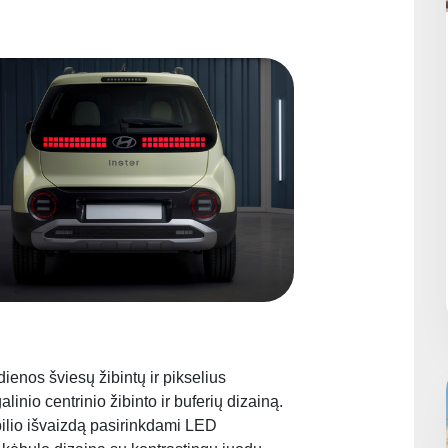
ienos šviesų žibintų ir pikselius
inio centrinio žibinto ir buferių dizainą.
obilio išvaizdą pasirinkdami LED