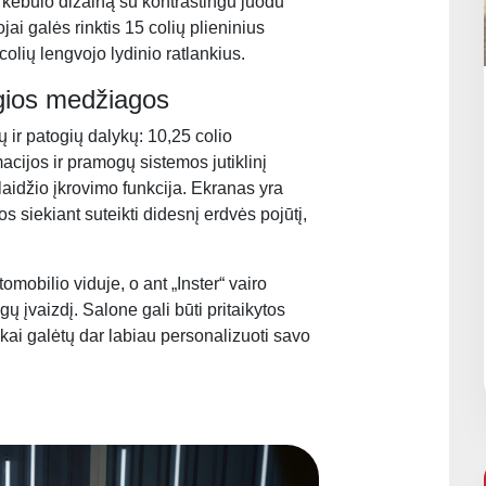
ų kėbulo dizainą su kontrastingu juodu
jai galės rinktis 15 colių plieninius
colių lengvojo lydinio ratlankius.
gios medžiagos
ų ir patogių dalykų: 10,25 colio
macijos ir pramogų sistemos jutiklinį
laidžio įkrovimo funkcija. Ekranas yra
 siekiant suteikti didesnį erdvės pojūtį,
omobilio viduje, o ant „Inster“ vairo
gų įvaizdį. Salone gali būti pritaikytos
nkai galėtų dar labiau personalizuoti savo