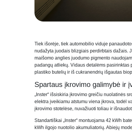
Tiek išorėje, tiek automobilio viduje panaudoto
nudažyta juodais blizgiais perdirbtais dažais. J
maišomo anglies juodumo pigmento naudojamas
padangų atliekų. Vidaus detalėms pasirinktas pe
plastiko butelių ir iš cukranendrių išgautas bio
Spartaus įkrovimo galimybė ir 
„Inster“ išsiskiria įkrovimo greičiu nuolatinės s
elektra įveikiamu atstumu viena įkrova, todėl va
įkrovimo stotelėse, nuvažiuoti toliau ir išnaudo
Standartiškai „Inster“ montuojama 42 kWh bater
kWh ilgojo nuotolio akumuliatorių. Abiejų model