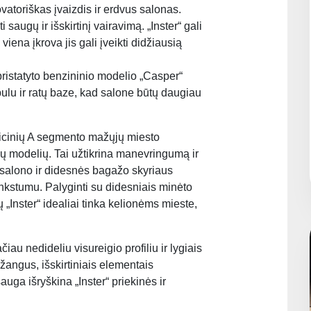
ovatoriškas įvaizdis ir erdvus salonas.
saugų ir išskirtinį vairavimą. „Inster“ gali
iena įkrova jis gali įveikti didžiausią
 pristatyto benzininio modelio „Casper“
ulu ir ratų baze, kad salone būtų daugiau
adicinių A segmento mažųjų miesto
ų modelių. Tai užtikrina manevringumą ir
o salono ir didesnės bagažo skyriaus
ankstumu. Palyginti su didesniais minėto
Inster“ idealiai tinka kelionėms mieste,
ačiau nedideliu visureigio profiliu ir lygiais
ažangus, išskirtiniais elementais
sauga išryškina „Inster“ priekinės ir