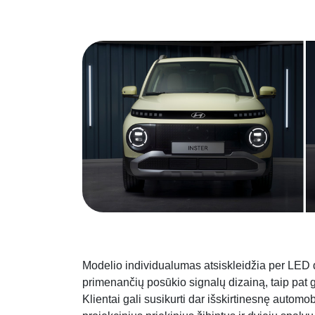
Modelio individualumas atsiskleidžia per LED d
primenančių posūkio signalų dizainą, taip pat gal
Klientai gali susikurti dar išskirtinesnę autom