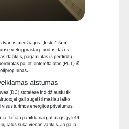
s tvarios medžiagos. „Inster“ išorė
uose vietoj įprastai į juodus dažus
 dažiklis, pagamintas iš perdirbtų
rdirbtas polietilentereftalatas (PET) iš
polipropilenas.
įveikiamas atstumas
rovės (DC) stotelėse ir didžiausiu tik
iruotojai gali sugaišti mažiau laiko
ti visus turimos energijos privalumus.
ija, tačiau papildomai galima įsigyti 49
ių ratus suka vienas variklis. Jo galia