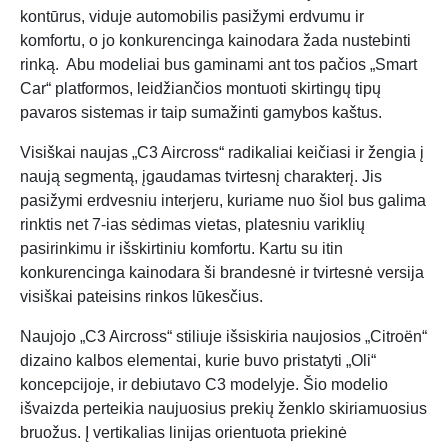
kontūrus, viduje automobilis pasižymi erdvumu ir
komfortu, o jo konkurencinga kainodara žada nustebinti
rinką. Abu modeliai bus gaminami ant tos pačios „Smart
Car“ platformos, leidžiančios montuoti skirtingų tipų
pavaros sistemas ir taip sumažinti gamybos kaštus.
Visiškai naujas „C3 Aircross“ radikaliai keičiasi ir žengia į
naują segmentą, įgaudamas tvirtesnį charakterį. Jis
pasižymi erdvesniu interjeru, kuriame nuo šiol bus galima
rinktis net 7-ias sėdimas vietas, platesniu variklių
pasirinkimu ir išskirtiniu komfortu. Kartu su itin
konkurencinga kainodara ši brandesnė ir tvirtesnė versija
visiškai pateisins rinkos lūkesčius.
Naujojo „C3 Aircross“ stiliuje išsiskiria naujosios „Citroën“
dizaino kalbos elementai, kurie buvo pristatyti „Oli“
koncepcijoje, ir debiutavo C3 modelyje. Šio modelio
išvaizda perteikia naujuosius prekių ženklo skiriamuosius
bruožus. Į vertikalias linijas orientuota priekinė