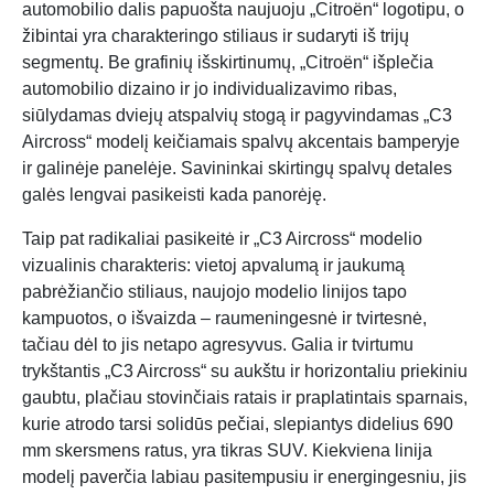
automobilio dalis papuošta naujuoju „Citroën“ logotipu, o
žibintai yra charakteringo stiliaus ir sudaryti iš trijų
segmentų. Be grafinių išskirtinumų, „Citroën“ išplečia
automobilio dizaino ir jo individualizavimo ribas,
siūlydamas dviejų atspalvių stogą ir pagyvindamas „C3
Aircross“ modelį keičiamais spalvų akcentais bamperyje
ir galinėje panelėje. Savininkai skirtingų spalvų detales
galės lengvai pasikeisti kada panorėję.
Taip pat radikaliai pasikeitė ir „C3 Aircross“ modelio
vizualinis charakteris: vietoj apvalumą ir jaukumą
pabrėžiančio stiliaus, naujojo modelio linijos tapo
kampuotos, o išvaizda – raumeningesnė ir tvirtesnė,
tačiau dėl to jis netapo agresyvus. Galia ir tvirtumu
trykštantis „C3 Aircross“ su aukštu ir horizontaliu priekiniu
gaubtu, plačiau stovinčiais ratais ir praplatintais sparnais,
kurie atrodo tarsi solidūs pečiai, slepiantys didelius 690
mm skersmens ratus, yra tikras SUV. Kiekviena linija
modelį paverčia labiau pasitempusiu ir energingesniu, jis