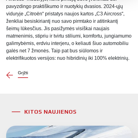
pavyzdingo praktiškumo ir nuotykių dvasios. 2024-ųjų
viduryje „Citroën“ pristatys naujos kartos „C3 Aircross“,
ženkliai besiskiriantį nuo savo pirmtako ir atitinkantį
šeimų lūkesčius. Jis pasižymės visiškai naujais
matmenimis, stipriu ir tvirtu stiliumi, komfortu, jungiamumo
galimybėmis, erdviu interjeru, o keliauti šiuo automobiliu
galės net 7 žmonės. Taip pat bus siūlomos ir
elektrifikuotos versijos: nuo hibridinių iki 100% elektrinių.
Grįžti
KITOS NAUJIENOS