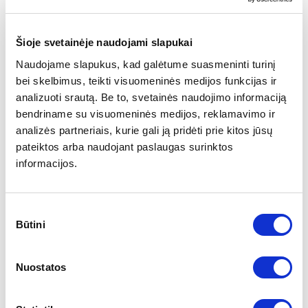
palengvinančiais perėjimą prie elektrinio mobilumo.
Vėliau už prieinamą kainą bus siūloma Europoje
Šioje svetainėje naudojami slapukai
gaminama versija su visiškai elektrine pavara.
Naudojame slapukus, kad galėtume suasmeninti turinį
„C3 Aircross“ SUV pasižymi didesne prošvaisa labiau
bei skelbimus, teikti visuomeninės medijos funkcijas ir
užtikrintam vairavimui, lengvesniam įsėdimui į automobilį,
analizuoti srautą. Be to, svetainės naudojimo informaciją
aukštesnei vairavimo pozicijai ir geresniam matomumui.
bendriname su visuomeninės medijos, reklamavimo ir
Šios savybės prisideda prie geros savijautos automobilio
analizės partneriais, kurie gali ją pridėti prie kitos jūsų
viduje – dar vieno „C3 Aircross“ skiriamojo bruožo. Kaip ir
pateiktos arba naudojant paslaugas surinktos
C3 hečbekas, naujasis „C3 Aircross“ išsiskirs komfortu ir
informacijos.
visomis įrangos bei technologijų galimybėmis, kurių
klientai gali tikėtis šioje automobilių klasėje.
Sutikimo
Būtini
pasirinkimas
Nuostatos