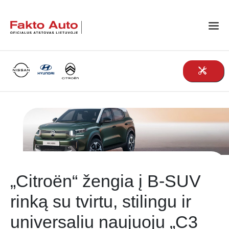
Main Navigation
„Citroën“ žengia į B-SUV
rinką su tvirtu, stilingu ir
universaliu naujuoju „C3