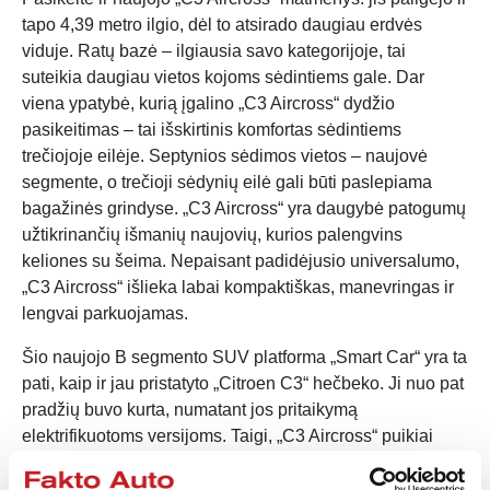
tapo 4,39 metro ilgio, dėl to atsirado daugiau erdvės
viduje. Ratų bazė – ilgiausia savo kategorijoje, tai
suteikia daugiau vietos kojoms sėdintiems gale. Dar
viena ypatybė, kurią įgalino „C3 Aircross“ dydžio
pasikeitimas – tai išskirtinis komfortas sėdintiems
trečiojoje eilėje. Septynios sėdimos vietos – naujovė
segmente, o trečioji sėdynių eilė gali būti paslepiama
bagažinės grindyse. „C3 Aircross“ yra daugybė patogumų
užtikrinančių išmanių naujovių, kurios palengvins
keliones su šeima. Nepaisant padidėjusio universalumo,
„C3 Aircross“ išlieka labai kompaktiškas, manevringas ir
lengvai parkuojamas.
Šio naujojo B segmento SUV platforma „Smart Car“ yra ta
pati, kaip ir jau pristatyto „Citroen C3“ hečbeko. Ji nuo pat
pradžių buvo kurta, numatant jos pritaikymą
elektrifikuotoms versijoms. Taigi, „C3 Aircross“ puikiai
tinka energijos pokyčių laikotarpiui ir greta vidaus degimo
variklio yra siūlomas su hibridiniais variantais,