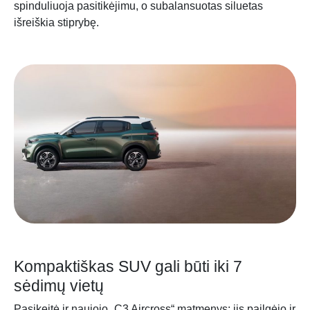
spinduliuoja pasitikėjimu, o subalansuotas siluetas
išreiškia stiprybę.
Kompaktiškas SUV gali būti iki 7
sėdimų vietų
Pasikeitė ir naujojo „C3 Aircross“ matmenys: jis pailgėjo ir