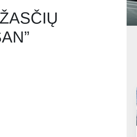
EŽASČIŲ
SAN”