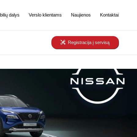
ilių dalys
Verslo klientams
Naujienos
Kontaktai
Registracija į servisą