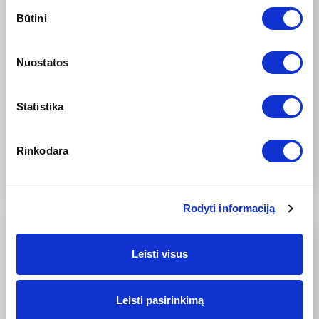
Sutikimo
Būtini
pasirinkimas
2025-04-28
„Hyundai INSTER“ išrinktas 2025 metų pasaulio
Nuostatos
elektromobiliu
Ketvirtus metus iš eilės „Hyundai Motor“ švenčia
pergalę metų automobilio rinkimuose: INSTER
Statistika
išrinktas...
Plačiau
Rinkodara
Rodyti informaciją
Leisti visus
Leisti pasirinkimą