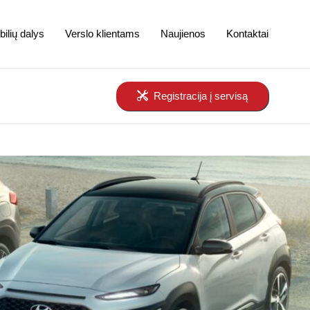
ilių dalys
Verslo klientams
Naujienos
Kontaktai
Registracija į servisą